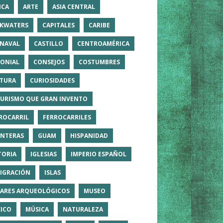
ICA
ARTE
ASIA CENTRAL
KWATERS
CAPITALES
CARIBE
NAVAL
CASTILLO
CENTROAMÉRICA
ONIAL
CONSEJOS
COSTUMBRES
TURA
CURIOSIDADES
TURISMO QUE GRAN INVENTO
ROCARRIL
FERROCARRILES
NTERAS
GUAM
HISPANIDAD
TORIA
IGLESIAS
IMPERIO ESPAÑOL
IGRACIÓN
ISLAS
ARES ARQUEOLÓGICOS
MUSEO
ICO
MÚSICA
NATURALEZA