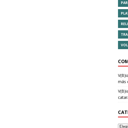
PAR
PLA
REL
TRA
VOL
COM
V(B)i
más 
V(B)i
cata
CAT