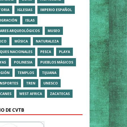
TORIA
IGLESIAS
IMPERIO ESPAÑOL
IGRACIÓN
ISLAS
ARES ARQUEOLÓGICOS
MUSEO
ICO
MÚSICA
NATURALEZA
QUES NACIONALES
PESCA
PLAYA
YAS
POLINESIA
PUEBLOS MÁGICOS
IGIÓN
TEMPLOS
TIJUANA
NSPORTES
TREN
UNESCO
CANES
WEST AFRICA
ZACATECAS
IO DE CVTB