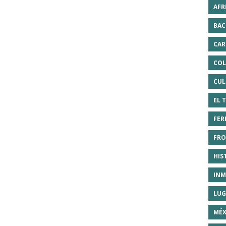
AFR
BAC
CAR
COL
CUL
EL 
FER
FRO
HIS
INM
LUG
MÉX