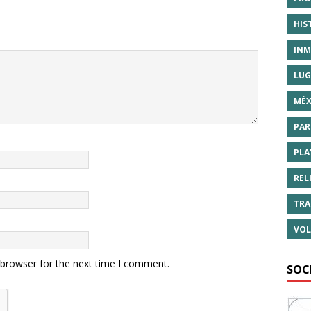
HIS
INM
LUG
MÉX
PAR
PLA
REL
TRA
VOL
 browser for the next time I comment.
SOC