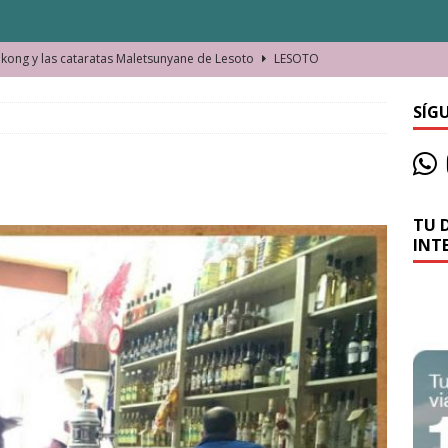
ong y las cataratas Maletsunyane de Lesoto
LESOTO
o de las Víctimas de la Represión Política en Shymkent, Kazajistán
SÍG
bian los lugares que visitamos o cambiamos nosotros?
TU 
La historia de la misteriosa avioneta de la playa
JAMAICA
INT
o moverse en Seychelles de manera sostenible
SEYCHELLES
n Manama. La capital de Baréin
BARÉIN
ma. El barrio más castizo de Malabo
GUINEA ECUATORIAL