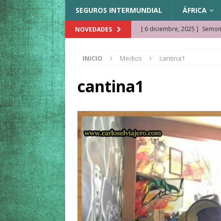
SEGUROS INTERMUNDIAL
ÁFRICA
[ 6 diciembre, 2025 ]
Semonk
NOVEDADES
[ 23 noviembre, 2025 ]
Muse
INICIO
Medios
cantina1
KAZAJISTÁN
[ 22 noviembre, 2025 ]
¿Cam
cantina1
REFLEXIONES VIAJERAS
[ 9 octubre, 2025 ]
JAMAICA. 
[ 27 septiembre, 2025 ]
Cóm
[ 3 agosto, 2025 ]
Qué ver e
[ 15 marzo, 2026 ]
Ela Ngue