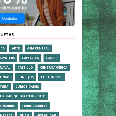
QUETAS
ICA
ARTE
ASIA CENTRAL
KWATERS
CAPITALES
CARIBE
NAVAL
CASTILLO
CENTROAMÉRICA
ONIAL
CONSEJOS
COSTUMBRES
TURA
CURIOSIDADES
TURISMO QUE GRAN INVENTO
ROCARRIL
FERROCARRILES
NTERAS
GUAM
HISPANIDAD