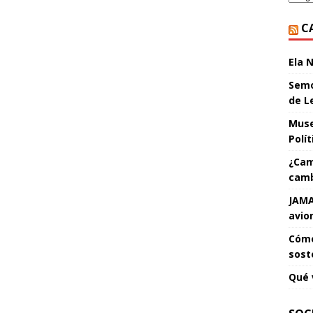
C
Ela 
Semo
de L
Muse
Polí
¿Cam
camb
JAMA
avio
Cómo
sost
Qué 