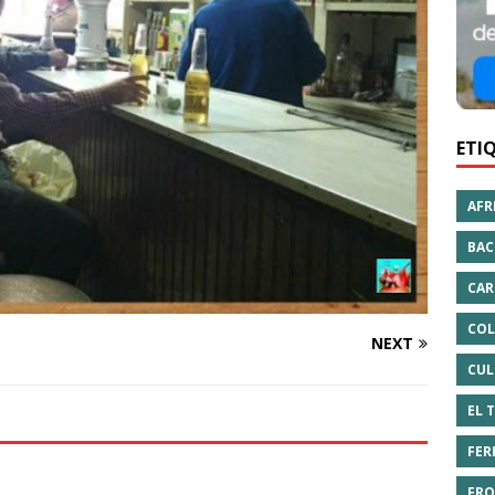
ETI
AFR
BAC
CAR
COL
NEXT
CUL
EL 
FER
FRO