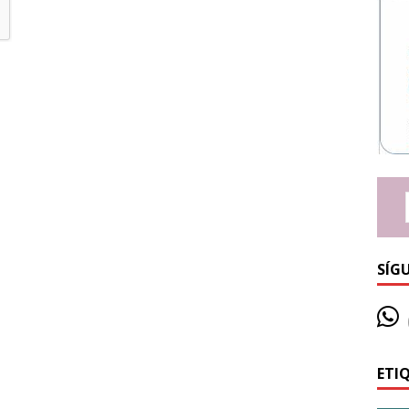
SÍG
ETI