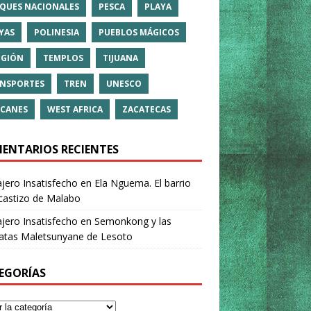
QUES NACIONALES
PESCA
PLAYA
YAS
POLINESIA
PUEBLOS MÁGICOS
IGIÓN
TEMPLOS
TIJUANA
NSPORTES
TREN
UNESCO
CANES
WEST AFRICA
ZACATECAS
ENTARIOS RECIENTES
ajero Insatisfecho
en
Ela Nguema. El barrio
castizo de Malabo
ajero Insatisfecho
en
Semonkong y las
ratas Maletsunyane de Lesoto
EGORÍAS