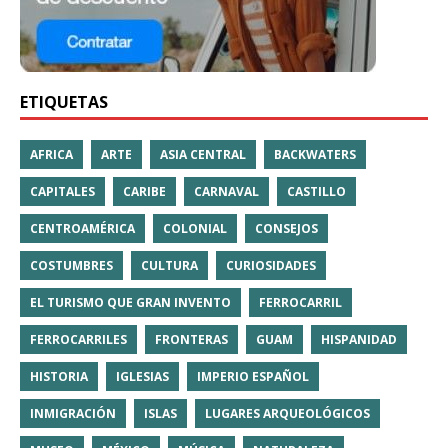
ETIQUETAS
AFRICA
ARTE
ASIA CENTRAL
BACKWATERS
CAPITALES
CARIBE
CARNAVAL
CASTILLO
CENTROAMÉRICA
COLONIAL
CONSEJOS
COSTUMBRES
CULTURA
CURIOSIDADES
EL TURISMO QUE GRAN INVENTO
FERROCARRIL
FERROCARRILES
FRONTERAS
GUAM
HISPANIDAD
HISTORIA
IGLESIAS
IMPERIO ESPAÑOL
INMIGRACIÓN
ISLAS
LUGARES ARQUEOLÓGICOS