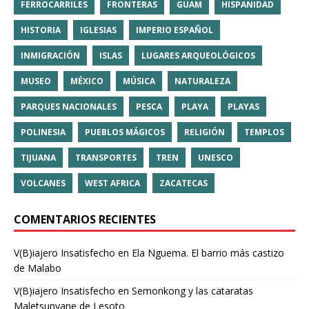
FERROCARRILES
FRONTERAS
GUAM
HISPANIDAD
HISTORIA
IGLESIAS
IMPERIO ESPAÑOL
INMIGRACIÓN
ISLAS
LUGARES ARQUEOLÓGICOS
MUSEO
MÉXICO
MÚSICA
NATURALEZA
PARQUES NACIONALES
PESCA
PLAYA
PLAYAS
POLINESIA
PUEBLOS MÁGICOS
RELIGIÓN
TEMPLOS
TIJUANA
TRANSPORTES
TREN
UNESCO
VOLCANES
WEST AFRICA
ZACATECAS
COMENTARIOS RECIENTES
V(B)iajero Insatisfecho
en
Ela Nguema. El barrio más castizo
de Malabo
V(B)iajero Insatisfecho
en
Semonkong y las cataratas
Maletsunyane de Lesoto