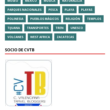
MUSEO
MÉXICO
MÚSICA
NATURALEZA
PARQUES NACIONALES
PESCA
PLAYA
PLAYAS
POLINESIA
PUEBLOS MÁGICOS
RELIGIÓN
TEMPLOS
TIJUANA
TRANSPORTES
TREN
UNESCO
VOLCANES
WEST AFRICA
ZACATECAS
SOCIO DE CVTB