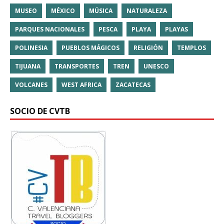
MUSEO
MÉXICO
MÚSICA
NATURALEZA
PARQUES NACIONALES
PESCA
PLAYA
PLAYAS
POLINESIA
PUEBLOS MÁGICOS
RELIGIÓN
TEMPLOS
TIJUANA
TRANSPORTES
TREN
UNESCO
VOLCANES
WEST AFRICA
ZACATECAS
SOCIO DE CVTB