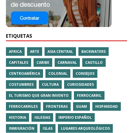
ETIQUETAS
AFRICA
ARTE
ASIA CENTRAL
BACKWATERS
CAPITALES
CARIBE
CARNAVAL
CASTILLO
CENTROAMÉRICA
COLONIAL
CONSEJOS
COSTUMBRES
CULTURA
CURIOSIDADES
EL TURISMO QUE GRAN INVENTO
FERROCARRIL
FERROCARRILES
FRONTERAS
GUAM
HISPANIDAD
HISTORIA
IGLESIAS
IMPERIO ESPAÑOL
INMIGRACIÓN
ISLAS
LUGARES ARQUEOLÓGICOS