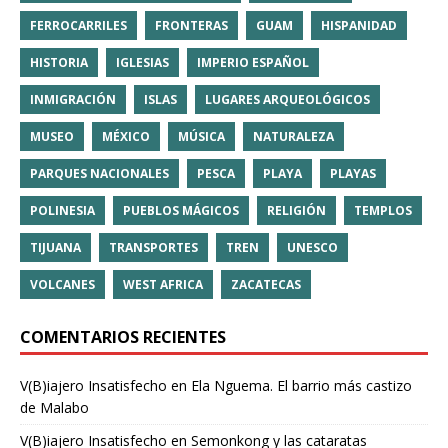
FERROCARRILES
FRONTERAS
GUAM
HISPANIDAD
HISTORIA
IGLESIAS
IMPERIO ESPAÑOL
INMIGRACIÓN
ISLAS
LUGARES ARQUEOLÓGICOS
MUSEO
MÉXICO
MÚSICA
NATURALEZA
PARQUES NACIONALES
PESCA
PLAYA
PLAYAS
POLINESIA
PUEBLOS MÁGICOS
RELIGIÓN
TEMPLOS
TIJUANA
TRANSPORTES
TREN
UNESCO
VOLCANES
WEST AFRICA
ZACATECAS
COMENTARIOS RECIENTES
V(B)iajero Insatisfecho
en
Ela Nguema. El barrio más castizo
de Malabo
V(B)iajero Insatisfecho
en
Semonkong y las cataratas