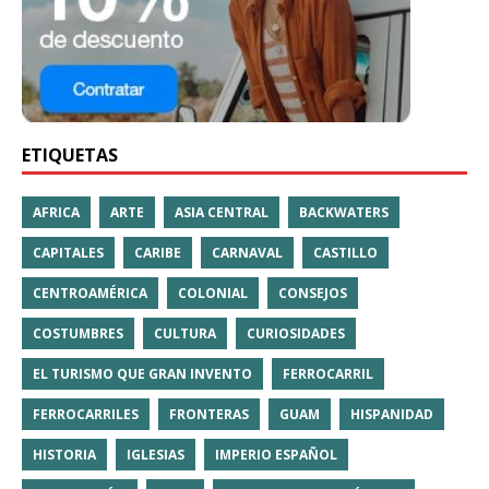
ETIQUETAS
AFRICA
ARTE
ASIA CENTRAL
BACKWATERS
CAPITALES
CARIBE
CARNAVAL
CASTILLO
CENTROAMÉRICA
COLONIAL
CONSEJOS
COSTUMBRES
CULTURA
CURIOSIDADES
EL TURISMO QUE GRAN INVENTO
FERROCARRIL
FERROCARRILES
FRONTERAS
GUAM
HISPANIDAD
HISTORIA
IGLESIAS
IMPERIO ESPAÑOL