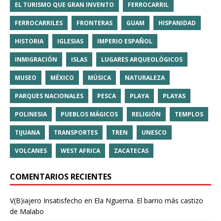
EL TURISMO QUE GRAN INVENTO
FERROCARRIL
FERROCARRILES
FRONTERAS
GUAM
HISPANIDAD
HISTORIA
IGLESIAS
IMPERIO ESPAÑOL
INMIGRACIÓN
ISLAS
LUGARES ARQUEOLÓGICOS
MUSEO
MÉXICO
MÚSICA
NATURALEZA
PARQUES NACIONALES
PESCA
PLAYA
PLAYAS
POLINESIA
PUEBLOS MÁGICOS
RELIGIÓN
TEMPLOS
TIJUANA
TRANSPORTES
TREN
UNESCO
VOLCANES
WEST AFRICA
ZACATECAS
COMENTARIOS RECIENTES
V(B)iajero Insatisfecho
en
Ela Nguema. El barrio más castizo
de Malabo