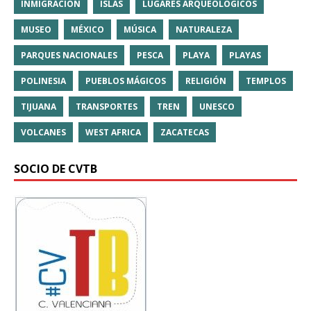
INMIGRACIÓN
ISLAS
LUGARES ARQUEOLÓGICOS
MUSEO
MÉXICO
MÚSICA
NATURALEZA
PARQUES NACIONALES
PESCA
PLAYA
PLAYAS
POLINESIA
PUEBLOS MÁGICOS
RELIGIÓN
TEMPLOS
TIJUANA
TRANSPORTES
TREN
UNESCO
VOLCANES
WEST AFRICA
ZACATECAS
SOCIO DE CVTB