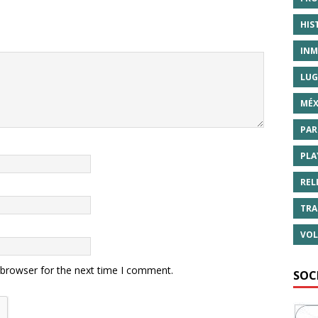
HIS
INM
LUG
MÉX
PAR
PLA
REL
TRA
VOL
 browser for the next time I comment.
SOC