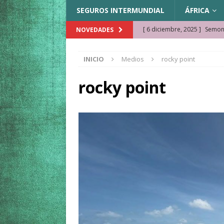
SEGUROS INTERMUNDIAL
ÁFRICA
[ 6 diciembre, 2025 ]
Semonk
NOVEDADES
[ 23 noviembre, 2025 ]
Muse
INICIO
Medios
rocky point
KAZAJISTÁN
[ 22 noviembre, 2025 ]
¿Cam
rocky point
REFLEXIONES VIAJERAS
[ 9 octubre, 2025 ]
JAMAICA. 
[ 27 septiembre, 2025 ]
Cóm
[ 3 agosto, 2025 ]
Qué ver e
[ 15 marzo, 2026 ]
Ela Ngue