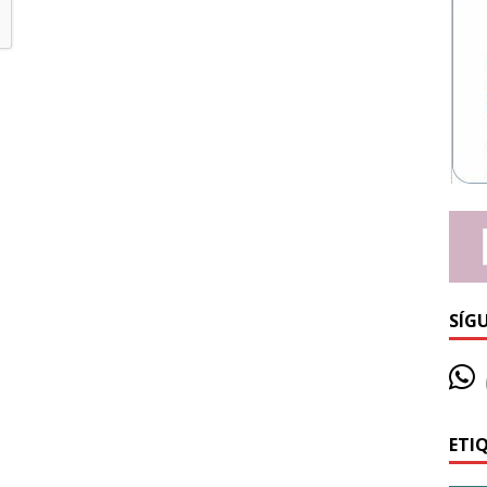
SÍG
ETI