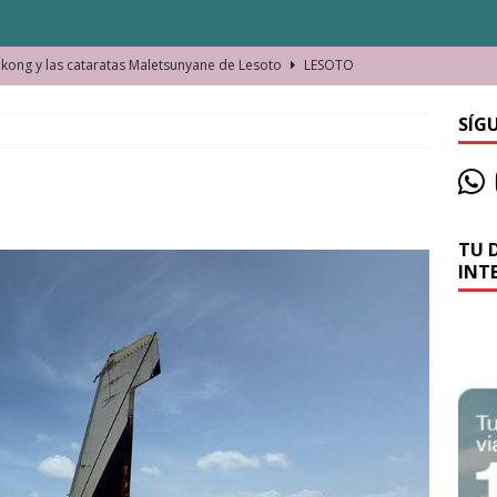
ong y las cataratas Maletsunyane de Lesoto
LESOTO
o de las Víctimas de la Represión Política en Shymkent, Kazajistán
SÍG
bian los lugares que visitamos o cambiamos nosotros?
TU 
La historia de la misteriosa avioneta de la playa
JAMAICA
INT
o moverse en Seychelles de manera sostenible
SEYCHELLES
n Manama. La capital de Baréin
BARÉIN
ma. El barrio más castizo de Malabo
GUINEA ECUATORIAL