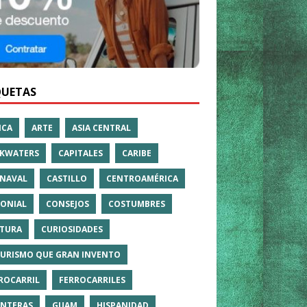
QUETAS
ICA
ARTE
ASIA CENTRAL
KWATERS
CAPITALES
CARIBE
NAVAL
CASTILLO
CENTROAMÉRICA
ONIAL
CONSEJOS
COSTUMBRES
TURA
CURIOSIDADES
TURISMO QUE GRAN INVENTO
ROCARRIL
FERROCARRILES
NTERAS
GUAM
HISPANIDAD