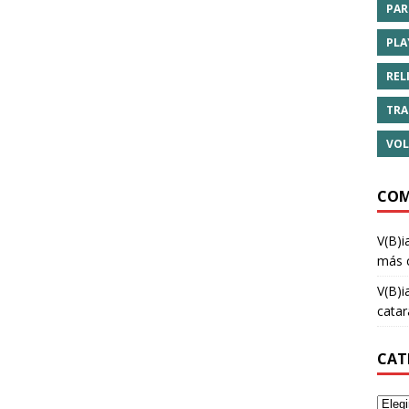
PAR
PLA
REL
TRA
VOL
COM
V(B)i
más 
V(B)i
cata
CAT