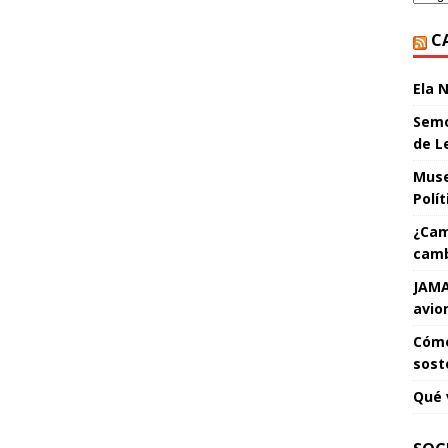
C
Ela 
Semo
de L
Muse
Polí
¿Cam
camb
JAMA
avio
Cómo
sost
Qué 