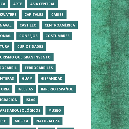
ICA
ARTE
ASIA CENTRAL
KWATERS
CAPITALES
CARIBE
NAVAL
CASTILLO
CENTROAMÉRICA
ONIAL
CONSEJOS
COSTUMBRES
TURA
CURIOSIDADES
TURISMO QUE GRAN INVENTO
ROCARRIL
FERROCARRILES
NTERAS
GUAM
HISPANIDAD
TORIA
IGLESIAS
IMPERIO ESPAÑOL
IGRACIÓN
ISLAS
ARES ARQUEOLÓGICOS
MUSEO
ICO
MÚSICA
NATURALEZA