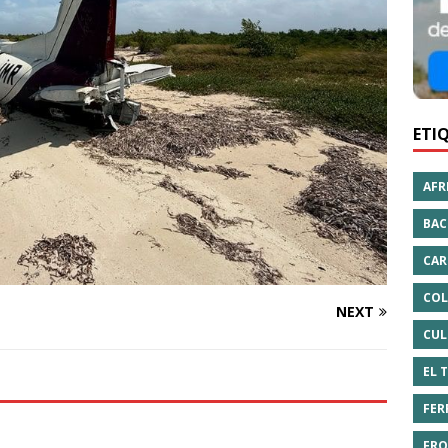
ETI
AFR
BAC
CAR
COL
NEXT
CUL
EL 
FER
FRO