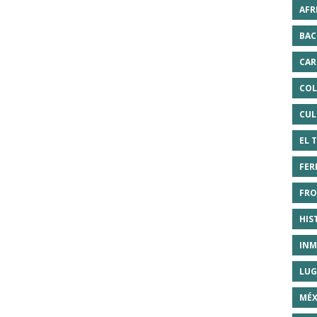
AFR
BAC
CAR
COL
CUL
EL 
FER
FRO
HIS
INM
LUG
MÉX