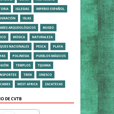
TORIA
IGLESIAS
IMPERIO ESPAÑOL
IGRACIÓN
ISLAS
ARES ARQUEOLÓGICOS
MUSEO
ICO
MÚSICA
NATURALEZA
QUES NACIONALES
PESCA
PLAYA
YAS
POLINESIA
PUEBLOS MÁGICOS
IGIÓN
TEMPLOS
TIJUANA
NSPORTES
TREN
UNESCO
CANES
WEST AFRICA
ZACATECAS
IO DE CVTB