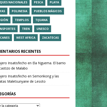
QUES NACIONALES
PESCA
PLAYA
YAS
POLINESIA
PUEBLOS MÁGICOS
IGIÓN
TEMPLOS
TIJUANA
NSPORTES
TREN
UNESCO
CANES
WEST AFRICA
ZACATECAS
ENTARIOS RECIENTES
ajero Insatisfecho
en
Ela Nguema. El barrio
castizo de Malabo
ajero Insatisfecho
en
Semonkong y las
ratas Maletsunyane de Lesoto
EGORÍAS