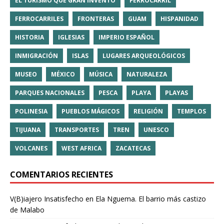
EL TURISMO QUE GRAN INVENTO
FERROCARRIL
FERROCARRILES
FRONTERAS
GUAM
HISPANIDAD
HISTORIA
IGLESIAS
IMPERIO ESPAÑOL
INMIGRACIÓN
ISLAS
LUGARES ARQUEOLÓGICOS
MUSEO
MÉXICO
MÚSICA
NATURALEZA
PARQUES NACIONALES
PESCA
PLAYA
PLAYAS
POLINESIA
PUEBLOS MÁGICOS
RELIGIÓN
TEMPLOS
TIJUANA
TRANSPORTES
TREN
UNESCO
VOLCANES
WEST AFRICA
ZACATECAS
COMENTARIOS RECIENTES
V(B)iajero Insatisfecho
en
Ela Nguema. El barrio más castizo
de Malabo