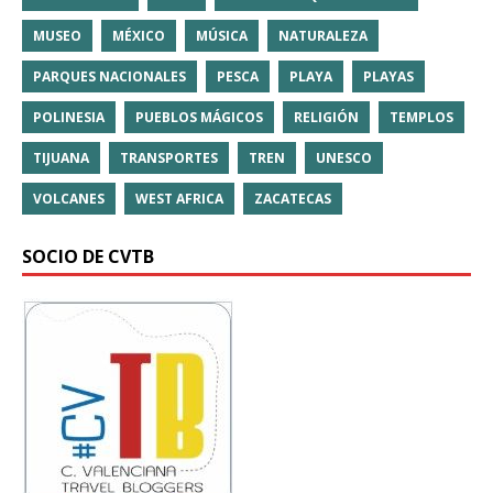
MUSEO
MÉXICO
MÚSICA
NATURALEZA
PARQUES NACIONALES
PESCA
PLAYA
PLAYAS
POLINESIA
PUEBLOS MÁGICOS
RELIGIÓN
TEMPLOS
TIJUANA
TRANSPORTES
TREN
UNESCO
VOLCANES
WEST AFRICA
ZACATECAS
SOCIO DE CVTB