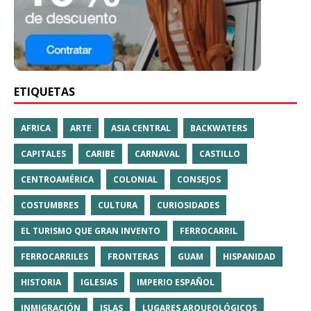
ETIQUETAS
AFRICA
ARTE
ASIA CENTRAL
BACKWATERS
CAPITALES
CARIBE
CARNAVAL
CASTILLO
CENTROAMÉRICA
COLONIAL
CONSEJOS
COSTUMBRES
CULTURA
CURIOSIDADES
EL TURISMO QUE GRAN INVENTO
FERROCARRIL
FERROCARRILES
FRONTERAS
GUAM
HISPANIDAD
HISTORIA
IGLESIAS
IMPERIO ESPAÑOL
INMIGRACIÓN
ISLAS
LUGARES ARQUEOLÓGICOS