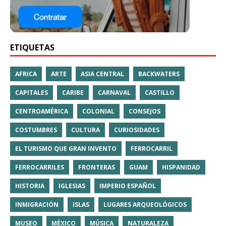
ETIQUETAS
AFRICA
ARTE
ASIA CENTRAL
BACKWATERS
CAPITALES
CARIBE
CARNAVAL
CASTILLO
CENTROAMÉRICA
COLONIAL
CONSEJOS
COSTUMBRES
CULTURA
CURIOSIDADES
EL TURISMO QUE GRAN INVENTO
FERROCARRIL
FERROCARRILES
FRONTERAS
GUAM
HISPANIDAD
HISTORIA
IGLESIAS
IMPERIO ESPAÑOL
INMIGRACIÓN
ISLAS
LUGARES ARQUEOLÓGICOS
MUSEO
MÉXICO
MÚSICA
NATURALEZA