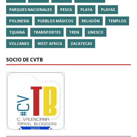
PARQUES NACIONALES
PESCA
PLAYA
PLAYAS
POLINESIA
PUEBLOS MÁGICOS
RELIGIÓN
TEMPLOS
TIJUANA
TRANSPORTES
TREN
UNESCO
VOLCANES
WEST AFRICA
ZACATECAS
SOCIO DE CVTB