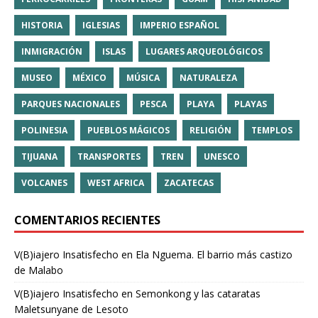
HISTORIA
IGLESIAS
IMPERIO ESPAÑOL
INMIGRACIÓN
ISLAS
LUGARES ARQUEOLÓGICOS
MUSEO
MÉXICO
MÚSICA
NATURALEZA
PARQUES NACIONALES
PESCA
PLAYA
PLAYAS
POLINESIA
PUEBLOS MÁGICOS
RELIGIÓN
TEMPLOS
TIJUANA
TRANSPORTES
TREN
UNESCO
VOLCANES
WEST AFRICA
ZACATECAS
COMENTARIOS RECIENTES
V(B)iajero Insatisfecho
en
Ela Nguema. El barrio más castizo
de Malabo
V(B)iajero Insatisfecho
en
Semonkong y las cataratas
Maletsunyane de Lesoto