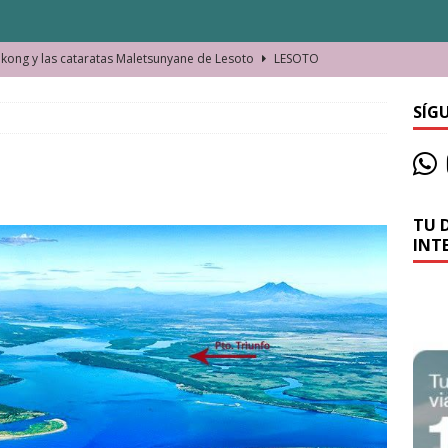
ong y las cataratas Maletsunyane de Lesoto
LESOTO
o de las Víctimas de la Represión Política en Shymkent, Kazajistán
SÍG
bian los lugares que visitamos o cambiamos nosotros?
TU 
La historia de la misteriosa avioneta de la playa
JAMAICA
INT
o moverse en Seychelles de manera sostenible
SEYCHELLES
n Manama. La capital de Baréin
BARÉIN
ma. El barrio más castizo de Malabo
GUINEA ECUATORIAL