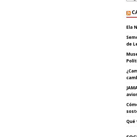
C
Ela 
Semo
de L
Muse
Polí
¿Cam
camb
JAMA
avio
Cómo
sost
Qué 