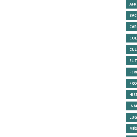
AFR
BAC
CAR
COL
CUL
EL 
FER
FRO
HIS
INM
LUG
MÉX