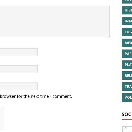
HIS
INM
LUG
MÉX
PAR
PLA
REL
TRA
 browser for the next time I comment.
VOL
SOC