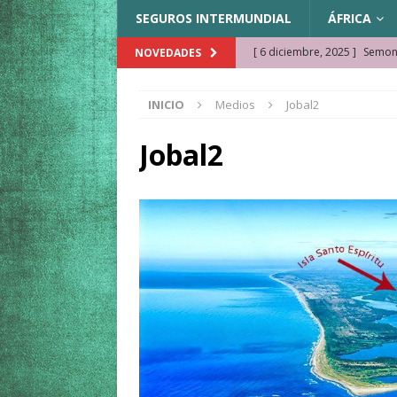
SEGUROS INTERMUNDIAL
ÁFRICA
[ 6 diciembre, 2025 ]
Semonk
NOVEDADES
[ 23 noviembre, 2025 ]
Muse
INICIO
Medios
Jobal2
KAZAJISTÁN
[ 22 noviembre, 2025 ]
¿Cam
Jobal2
REFLEXIONES VIAJERAS
[ 9 octubre, 2025 ]
JAMAICA. 
[ 27 septiembre, 2025 ]
Cóm
[ 3 agosto, 2025 ]
Qué ver e
[ 15 marzo, 2026 ]
Ela Ngue