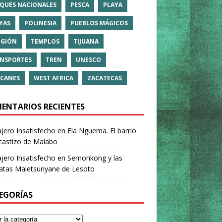
QUES NACIONALES
PESCA
PLAYA
YAS
POLINESIA
PUEBLOS MÁGICOS
IGIÓN
TEMPLOS
TIJUANA
NSPORTES
TREN
UNESCO
CANES
WEST AFRICA
ZACATECAS
ENTARIOS RECIENTES
ajero Insatisfecho
en
Ela Nguema. El barrio
castizo de Malabo
ajero Insatisfecho
en
Semonkong y las
ratas Maletsunyane de Lesoto
EGORÍAS