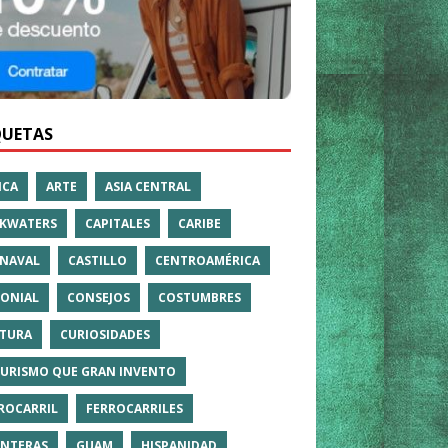
QUETAS
ICA
ARTE
ASIA CENTRAL
KWATERS
CAPITALES
CARIBE
NAVAL
CASTILLO
CENTROAMÉRICA
ONIAL
CONSEJOS
COSTUMBRES
TURA
CURIOSIDADES
TURISMO QUE GRAN INVENTO
ROCARRIL
FERROCARRILES
NTERAS
GUAM
HISPANIDAD