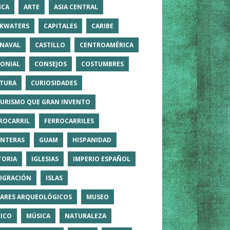
ICA
ARTE
ASIA CENTRAL
KWATERS
CAPITALES
CARIBE
NAVAL
CASTILLO
CENTROAMÉRICA
ONIAL
CONSEJOS
COSTUMBRES
TURA
CURIOSIDADES
TURISMO QUE GRAN INVENTO
ROCARRIL
FERROCARRILES
NTERAS
GUAM
HISPANIDAD
TORIA
IGLESIAS
IMPERIO ESPAÑOL
IGRACIÓN
ISLAS
ARES ARQUEOLÓGICOS
MUSEO
ICO
MÚSICA
NATURALEZA