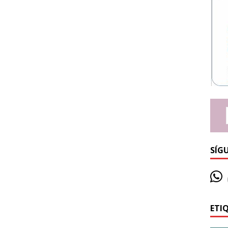
SÍG
ETI