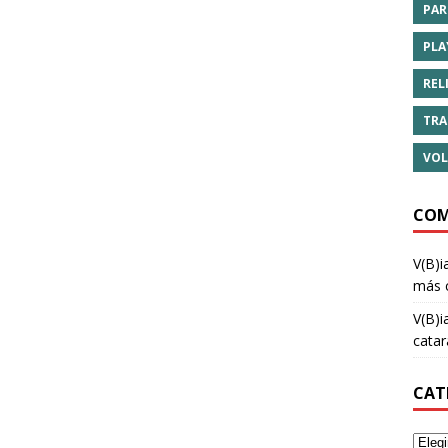
PAR
PLA
REL
TRA
VOL
COM
V(B)i
más 
V(B)i
cata
CAT