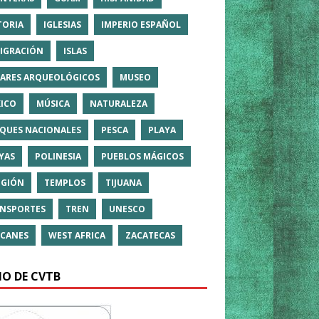
TORIA
IGLESIAS
IMPERIO ESPAÑOL
IGRACIÓN
ISLAS
ARES ARQUEOLÓGICOS
MUSEO
ICO
MÚSICA
NATURALEZA
QUES NACIONALES
PESCA
PLAYA
YAS
POLINESIA
PUEBLOS MÁGICOS
IGIÓN
TEMPLOS
TIJUANA
NSPORTES
TREN
UNESCO
CANES
WEST AFRICA
ZACATECAS
IO DE CVTB