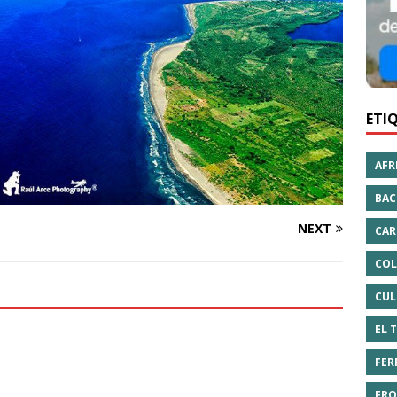
ETI
AFR
BAC
NEXT
CAR
COL
CUL
EL 
FER
FRO