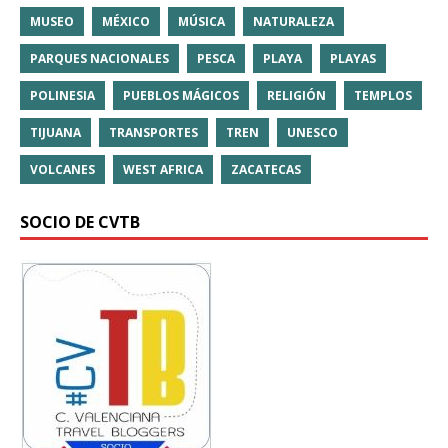
MUSEO
MÉXICO
MÚSICA
NATURALEZA
PARQUES NACIONALES
PESCA
PLAYA
PLAYAS
POLINESIA
PUEBLOS MÁGICOS
RELIGIÓN
TEMPLOS
TIJUANA
TRANSPORTES
TREN
UNESCO
VOLCANES
WEST AFRICA
ZACATECAS
SOCIO DE CVTB