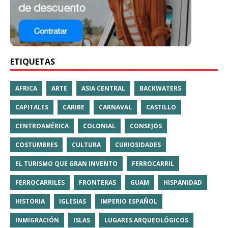
ETIQUETAS
AFRICA
ARTE
ASIA CENTRAL
BACKWATERS
CAPITALES
CARIBE
CARNAVAL
CASTILLO
CENTROAMÉRICA
COLONIAL
CONSEJOS
COSTUMBRES
CULTURA
CURIOSIDADES
EL TURISMO QUE GRAN INVENTO
FERROCARRIL
FERROCARRILES
FRONTERAS
GUAM
HISPANIDAD
HISTORIA
IGLESIAS
IMPERIO ESPAÑOL
INMIGRACIÓN
ISLAS
LUGARES ARQUEOLÓGICOS