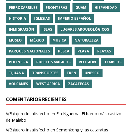
FERROCARRILES
FRONTERAS
GUAM
HISPANIDAD
HISTORIA
IGLESIAS
IMPERIO ESPAÑOL
INMIGRACIÓN
ISLAS
LUGARES ARQUEOLÓGICOS
MUSEO
MÉXICO
MÚSICA
NATURALEZA
PARQUES NACIONALES
PESCA
PLAYA
PLAYAS
POLINESIA
PUEBLOS MÁGICOS
RELIGIÓN
TEMPLOS
TIJUANA
TRANSPORTES
TREN
UNESCO
VOLCANES
WEST AFRICA
ZACATECAS
COMENTARIOS RECIENTES
V(B)iajero Insatisfecho
en
Ela Nguema. El barrio más castizo
de Malabo
V(B)iajero Insatisfecho
en
Semonkong y las cataratas