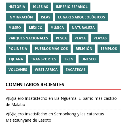
HISTORIA
IGLESIAS
IMPERIO ESPAÑOL
INMIGRACIÓN
ISLAS
LUGARES ARQUEOLÓGICOS
MUSEO
MÉXICO
MÚSICA
NATURALEZA
PARQUES NACIONALES
PESCA
PLAYA
PLAYAS
POLINESIA
PUEBLOS MÁGICOS
RELIGIÓN
TEMPLOS
TIJUANA
TRANSPORTES
TREN
UNESCO
VOLCANES
WEST AFRICA
ZACATECAS
COMENTARIOS RECIENTES
V(B)iajero Insatisfecho
en
Ela Nguema. El barrio más castizo
de Malabo
V(B)iajero Insatisfecho
en
Semonkong y las cataratas
Maletsunyane de Lesoto