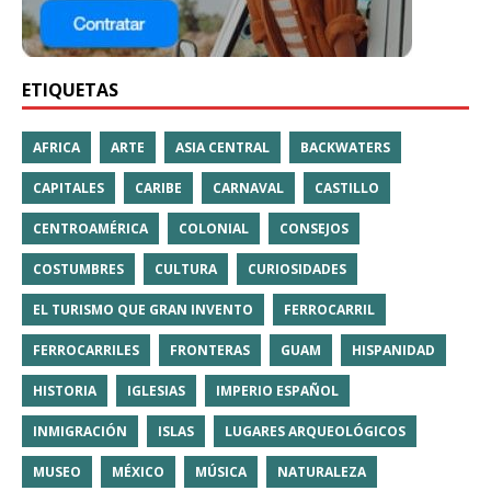
ETIQUETAS
AFRICA
ARTE
ASIA CENTRAL
BACKWATERS
CAPITALES
CARIBE
CARNAVAL
CASTILLO
CENTROAMÉRICA
COLONIAL
CONSEJOS
COSTUMBRES
CULTURA
CURIOSIDADES
EL TURISMO QUE GRAN INVENTO
FERROCARRIL
FERROCARRILES
FRONTERAS
GUAM
HISPANIDAD
HISTORIA
IGLESIAS
IMPERIO ESPAÑOL
INMIGRACIÓN
ISLAS
LUGARES ARQUEOLÓGICOS
MUSEO
MÉXICO
MÚSICA
NATURALEZA