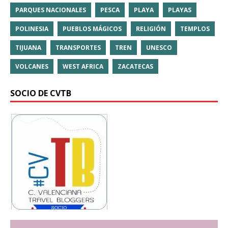
PARQUES NACIONALES
PESCA
PLAYA
PLAYAS
POLINESIA
PUEBLOS MÁGICOS
RELIGIÓN
TEMPLOS
TIJUANA
TRANSPORTES
TREN
UNESCO
VOLCANES
WEST AFRICA
ZACATECAS
SOCIO DE CVTB