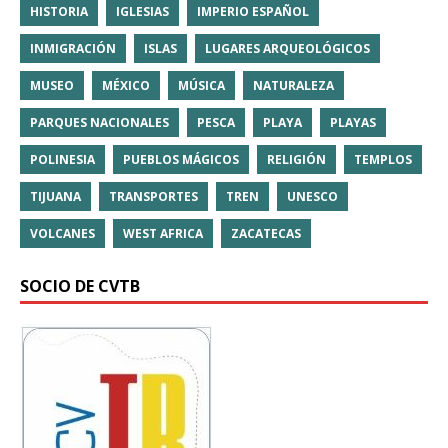
HISTORIA
IGLESIAS
IMPERIO ESPAÑOL
INMIGRACIÓN
ISLAS
LUGARES ARQUEOLÓGICOS
MUSEO
MÉXICO
MÚSICA
NATURALEZA
PARQUES NACIONALES
PESCA
PLAYA
PLAYAS
POLINESIA
PUEBLOS MÁGICOS
RELIGIÓN
TEMPLOS
TIJUANA
TRANSPORTES
TREN
UNESCO
VOLCANES
WEST AFRICA
ZACATECAS
SOCIO DE CVTB