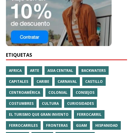
ETIQUETAS
AFRICA
ARTE
ASIA CENTRAL
BACKWATERS
CAPITALES
CARIBE
CARNAVAL
CASTILLO
CENTROAMÉRICA
COLONIAL
CONSEJOS
COSTUMBRES
CULTURA
CURIOSIDADES
EL TURISMO QUE GRAN INVENTO
FERROCARRIL
FERROCARRILES
FRONTERAS
GUAM
HISPANIDAD