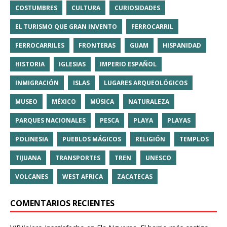
COSTUMBRES
CULTURA
CURIOSIDADES
EL TURISMO QUE GRAN INVENTO
FERROCARRIL
FERROCARRILES
FRONTERAS
GUAM
HISPANIDAD
HISTORIA
IGLESIAS
IMPERIO ESPAÑOL
INMIGRACIÓN
ISLAS
LUGARES ARQUEOLÓGICOS
MUSEO
MÉXICO
MÚSICA
NATURALEZA
PARQUES NACIONALES
PESCA
PLAYA
PLAYAS
POLINESIA
PUEBLOS MÁGICOS
RELIGIÓN
TEMPLOS
TIJUANA
TRANSPORTES
TREN
UNESCO
VOLCANES
WEST AFRICA
ZACATECAS
COMENTARIOS RECIENTES