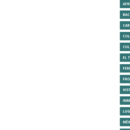
AFR
BAC
CAR
COL
CUL
EL 
FER
FRO
HIS
INM
LUG
MÉX