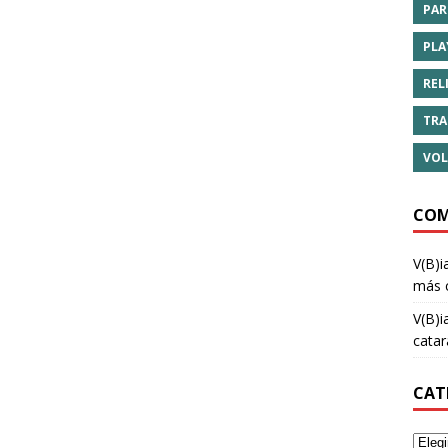
PAR
PLA
REL
TRA
VOL
COM
V(B)i
más 
V(B)i
cata
CAT