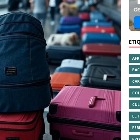
ETI
AFR
BAC
CAR
COL
CUL
EL 
FER
FRO