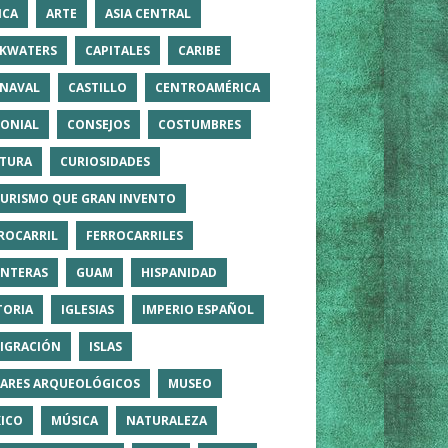
ICA
ARTE
ASIA CENTRAL
KWATERS
CAPITALES
CARIBE
NAVAL
CASTILLO
CENTROAMÉRICA
ONIAL
CONSEJOS
COSTUMBRES
TURA
CURIOSIDADES
TURISMO QUE GRAN INVENTO
ROCARRIL
FERROCARRILES
NTERAS
GUAM
HISPANIDAD
TORIA
IGLESIAS
IMPERIO ESPAÑOL
IGRACIÓN
ISLAS
ARES ARQUEOLÓGICOS
MUSEO
ICO
MÚSICA
NATURALEZA