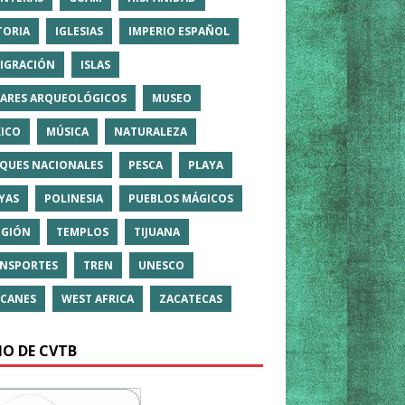
TORIA
IGLESIAS
IMPERIO ESPAÑOL
IGRACIÓN
ISLAS
ARES ARQUEOLÓGICOS
MUSEO
ICO
MÚSICA
NATURALEZA
QUES NACIONALES
PESCA
PLAYA
YAS
POLINESIA
PUEBLOS MÁGICOS
IGIÓN
TEMPLOS
TIJUANA
NSPORTES
TREN
UNESCO
CANES
WEST AFRICA
ZACATECAS
IO DE CVTB