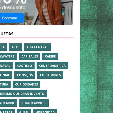
QUETAS
ICA
ARTE
ASIA CENTRAL
KWATERS
CAPITALES
CARIBE
NAVAL
CASTILLO
CENTROAMÉRICA
ONIAL
CONSEJOS
COSTUMBRES
TURA
CURIOSIDADES
TURISMO QUE GRAN INVENTO
ROCARRIL
FERROCARRILES
NTERAS
GUAM
HISPANIDAD