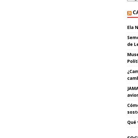
C
Ela 
Semo
de L
Muse
Polí
¿Cam
camb
JAMA
avio
Cómo
sost
Qué 