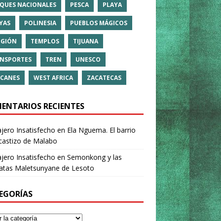
QUES NACIONALES
PESCA
PLAYA
YAS
POLINESIA
PUEBLOS MÁGICOS
IGIÓN
TEMPLOS
TIJUANA
NSPORTES
TREN
UNESCO
CANES
WEST AFRICA
ZACATECAS
ENTARIOS RECIENTES
ajero Insatisfecho
en
Ela Nguema. El barrio
castizo de Malabo
ajero Insatisfecho
en
Semonkong y las
ratas Maletsunyane de Lesoto
EGORÍAS