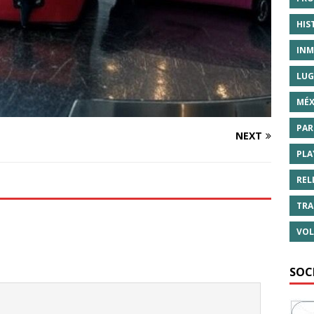
HIS
INM
LUG
MÉX
PAR
NEXT
PLA
REL
TRA
VOL
SOC