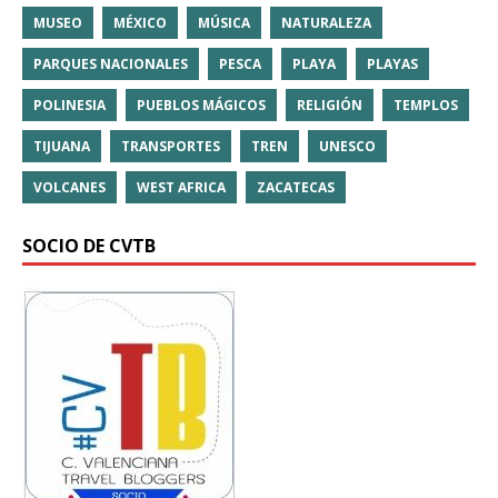
MUSEO
MÉXICO
MÚSICA
NATURALEZA
PARQUES NACIONALES
PESCA
PLAYA
PLAYAS
POLINESIA
PUEBLOS MÁGICOS
RELIGIÓN
TEMPLOS
TIJUANA
TRANSPORTES
TREN
UNESCO
VOLCANES
WEST AFRICA
ZACATECAS
SOCIO DE CVTB