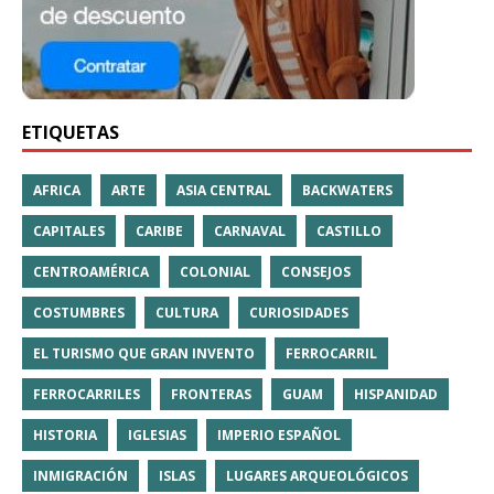
ETIQUETAS
AFRICA
ARTE
ASIA CENTRAL
BACKWATERS
CAPITALES
CARIBE
CARNAVAL
CASTILLO
CENTROAMÉRICA
COLONIAL
CONSEJOS
COSTUMBRES
CULTURA
CURIOSIDADES
EL TURISMO QUE GRAN INVENTO
FERROCARRIL
FERROCARRILES
FRONTERAS
GUAM
HISPANIDAD
HISTORIA
IGLESIAS
IMPERIO ESPAÑOL
INMIGRACIÓN
ISLAS
LUGARES ARQUEOLÓGICOS