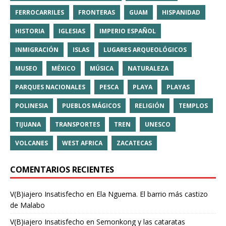
FERROCARRILES
FRONTERAS
GUAM
HISPANIDAD
HISTORIA
IGLESIAS
IMPERIO ESPAÑOL
INMIGRACIÓN
ISLAS
LUGARES ARQUEOLÓGICOS
MUSEO
MÉXICO
MÚSICA
NATURALEZA
PARQUES NACIONALES
PESCA
PLAYA
PLAYAS
POLINESIA
PUEBLOS MÁGICOS
RELIGIÓN
TEMPLOS
TIJUANA
TRANSPORTES
TREN
UNESCO
VOLCANES
WEST AFRICA
ZACATECAS
COMENTARIOS RECIENTES
V(B)iajero Insatisfecho
en
Ela Nguema. El barrio más castizo
de Malabo
V(B)iajero Insatisfecho
en
Semonkong y las cataratas