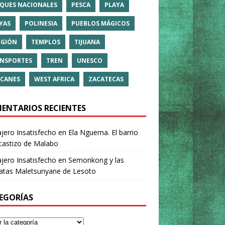
QUES NACIONALES
PESCA
PLAYA
YAS
POLINESIA
PUEBLOS MÁGICOS
IGIÓN
TEMPLOS
TIJUANA
NSPORTES
TREN
UNESCO
CANES
WEST AFRICA
ZACATECAS
ENTARIOS RECIENTES
ajero Insatisfecho
en
Ela Nguema. El barrio
castizo de Malabo
ajero Insatisfecho
en
Semonkong y las
ratas Maletsunyane de Lesoto
EGORÍAS