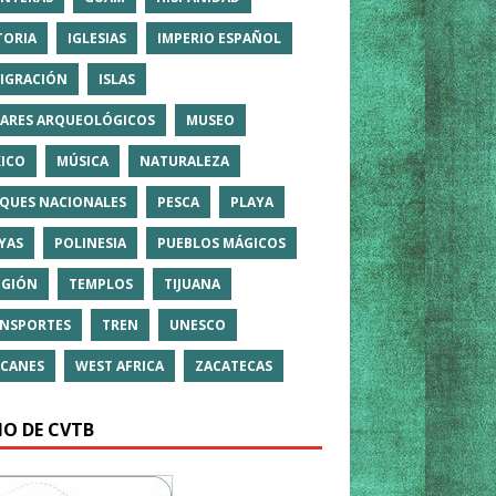
TORIA
IGLESIAS
IMPERIO ESPAÑOL
IGRACIÓN
ISLAS
ARES ARQUEOLÓGICOS
MUSEO
ICO
MÚSICA
NATURALEZA
QUES NACIONALES
PESCA
PLAYA
YAS
POLINESIA
PUEBLOS MÁGICOS
IGIÓN
TEMPLOS
TIJUANA
NSPORTES
TREN
UNESCO
CANES
WEST AFRICA
ZACATECAS
IO DE CVTB