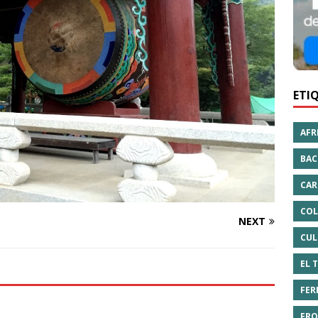
ETI
AFR
BAC
CAR
COL
NEXT
CUL
EL 
FER
FRO