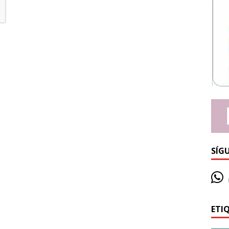
SÍG
ETI