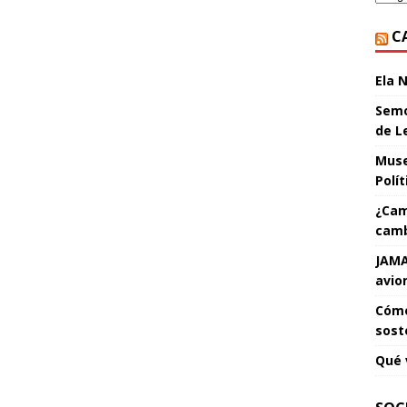
C
Ela 
Semo
de L
Muse
Polí
¿Cam
camb
JAMA
avio
Cómo
sost
Qué 