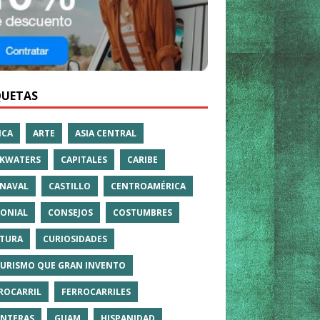
QUETAS
ICA
ARTE
ASIA CENTRAL
KWATERS
CAPITALES
CARIBE
NAVAL
CASTILLO
CENTROAMÉRICA
ONIAL
CONSEJOS
COSTUMBRES
TURA
CURIOSIDADES
TURISMO QUE GRAN INVENTO
ROCARRIL
FERROCARRILES
NTERAS
GUAM
HISPANIDAD