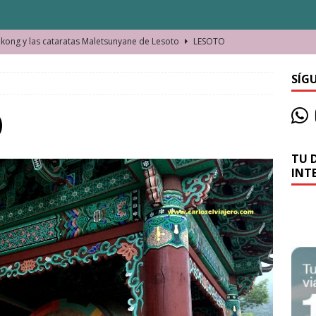
ong y las cataratas Maletsunyane de Lesoto
LESOTO
o de las Víctimas de la Represión Política en Shymkent, Kazajistán
SÍG
bian los lugares que visitamos o cambiamos nosotros?
)
TU 
La historia de la misteriosa avioneta de la playa
JAMAICA
INT
o moverse en Seychelles de manera sostenible
SEYCHELLES
n Manama. La capital de Baréin
BARÉIN
ma. El barrio más castizo de Malabo
GUINEA ECUATORIAL