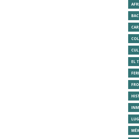
AFR
BAC
CAR
COL
CUL
EL 
FER
FRO
HIS
INM
LUG
MÉX