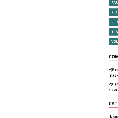
PAR
PLA
REL
TRA
VOL
COM
V(B)i
más 
V(B)i
cata
CAT