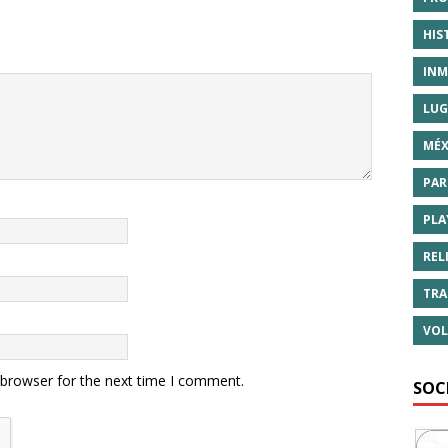
HIS
INM
LUG
MÉX
PAR
PLA
REL
TRA
VOL
 browser for the next time I comment.
SOC