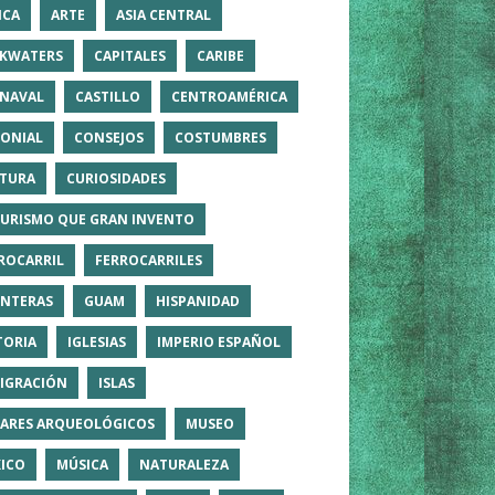
ICA
ARTE
ASIA CENTRAL
KWATERS
CAPITALES
CARIBE
NAVAL
CASTILLO
CENTROAMÉRICA
ONIAL
CONSEJOS
COSTUMBRES
TURA
CURIOSIDADES
TURISMO QUE GRAN INVENTO
ROCARRIL
FERROCARRILES
NTERAS
GUAM
HISPANIDAD
TORIA
IGLESIAS
IMPERIO ESPAÑOL
IGRACIÓN
ISLAS
ARES ARQUEOLÓGICOS
MUSEO
ICO
MÚSICA
NATURALEZA