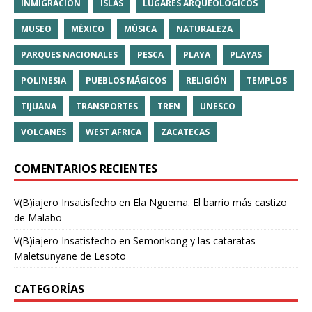
INMIGRACIÓN
ISLAS
LUGARES ARQUEOLÓGICOS
MUSEO
MÉXICO
MÚSICA
NATURALEZA
PARQUES NACIONALES
PESCA
PLAYA
PLAYAS
POLINESIA
PUEBLOS MÁGICOS
RELIGIÓN
TEMPLOS
TIJUANA
TRANSPORTES
TREN
UNESCO
VOLCANES
WEST AFRICA
ZACATECAS
COMENTARIOS RECIENTES
V(B)iajero Insatisfecho
en
Ela Nguema. El barrio más castizo
de Malabo
V(B)iajero Insatisfecho
en
Semonkong y las cataratas
Maletsunyane de Lesoto
CATEGORÍAS