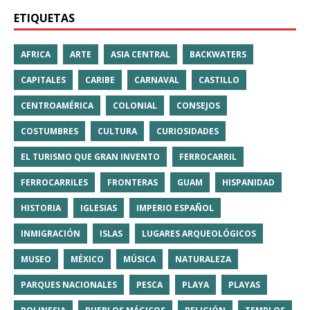
ETIQUETAS
AFRICA
ARTE
ASIA CENTRAL
BACKWATERS
CAPITALES
CARIBE
CARNAVAL
CASTILLO
CENTROAMÉRICA
COLONIAL
CONSEJOS
COSTUMBRES
CULTURA
CURIOSIDADES
EL TURISMO QUE GRAN INVENTO
FERROCARRIL
FERROCARRILES
FRONTERAS
GUAM
HISPANIDAD
HISTORIA
IGLESIAS
IMPERIO ESPAÑOL
INMIGRACIÓN
ISLAS
LUGARES ARQUEOLÓGICOS
MUSEO
MÉXICO
MÚSICA
NATURALEZA
PARQUES NACIONALES
PESCA
PLAYA
PLAYAS