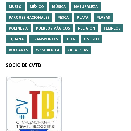
MUSEO
MÉXICO
MÚSICA
NATURALEZA
PARQUES NACIONALES
PESCA
PLAYA
PLAYAS
POLINESIA
PUEBLOS MÁGICOS
RELIGIÓN
TEMPLOS
TIJUANA
TRANSPORTES
TREN
UNESCO
VOLCANES
WEST AFRICA
ZACATECAS
SOCIO DE CVTB