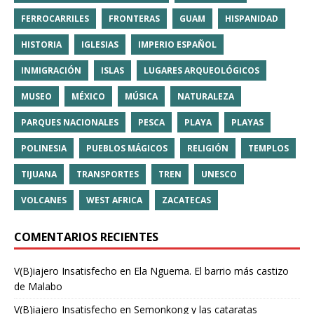
FERROCARRILES
FRONTERAS
GUAM
HISPANIDAD
HISTORIA
IGLESIAS
IMPERIO ESPAÑOL
INMIGRACIÓN
ISLAS
LUGARES ARQUEOLÓGICOS
MUSEO
MÉXICO
MÚSICA
NATURALEZA
PARQUES NACIONALES
PESCA
PLAYA
PLAYAS
POLINESIA
PUEBLOS MÁGICOS
RELIGIÓN
TEMPLOS
TIJUANA
TRANSPORTES
TREN
UNESCO
VOLCANES
WEST AFRICA
ZACATECAS
COMENTARIOS RECIENTES
V(B)iajero Insatisfecho
en
Ela Nguema. El barrio más castizo
de Malabo
V(B)iajero Insatisfecho
en
Semonkong y las cataratas