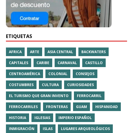
ETIQUETAS
AFRICA
ARTE
ASIA CENTRAL
BACKWATERS
CAPITALES
CARIBE
CARNAVAL
CASTILLO
CENTROAMÉRICA
COLONIAL
CONSEJOS
COSTUMBRES
CULTURA
CURIOSIDADES
EL TURISMO QUE GRAN INVENTO
FERROCARRIL
FERROCARRILES
FRONTERAS
GUAM
HISPANIDAD
HISTORIA
IGLESIAS
IMPERIO ESPAÑOL
INMIGRACIÓN
ISLAS
LUGARES ARQUEOLÓGICOS