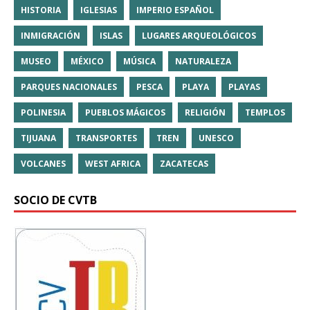
HISTORIA
IGLESIAS
IMPERIO ESPAÑOL
INMIGRACIÓN
ISLAS
LUGARES ARQUEOLÓGICOS
MUSEO
MÉXICO
MÚSICA
NATURALEZA
PARQUES NACIONALES
PESCA
PLAYA
PLAYAS
POLINESIA
PUEBLOS MÁGICOS
RELIGIÓN
TEMPLOS
TIJUANA
TRANSPORTES
TREN
UNESCO
VOLCANES
WEST AFRICA
ZACATECAS
SOCIO DE CVTB