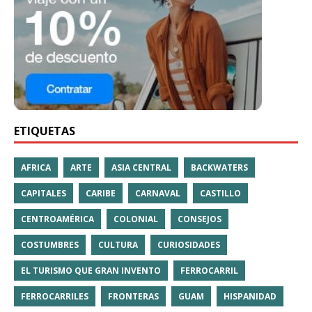
ETIQUETAS
AFRICA
ARTE
ASIA CENTRAL
BACKWATERS
CAPITALES
CARIBE
CARNAVAL
CASTILLO
CENTROAMÉRICA
COLONIAL
CONSEJOS
COSTUMBRES
CULTURA
CURIOSIDADES
EL TURISMO QUE GRAN INVENTO
FERROCARRIL
FERROCARRILES
FRONTERAS
GUAM
HISPANIDAD