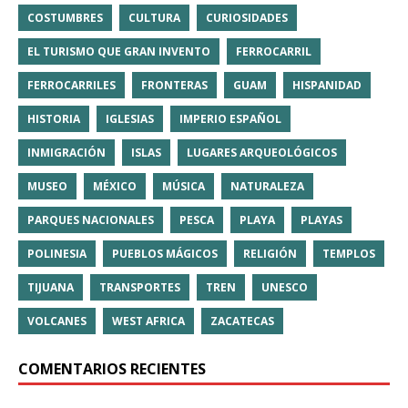
COSTUMBRES
CULTURA
CURIOSIDADES
EL TURISMO QUE GRAN INVENTO
FERROCARRIL
FERROCARRILES
FRONTERAS
GUAM
HISPANIDAD
HISTORIA
IGLESIAS
IMPERIO ESPAÑOL
INMIGRACIÓN
ISLAS
LUGARES ARQUEOLÓGICOS
MUSEO
MÉXICO
MÚSICA
NATURALEZA
PARQUES NACIONALES
PESCA
PLAYA
PLAYAS
POLINESIA
PUEBLOS MÁGICOS
RELIGIÓN
TEMPLOS
TIJUANA
TRANSPORTES
TREN
UNESCO
VOLCANES
WEST AFRICA
ZACATECAS
COMENTARIOS RECIENTES