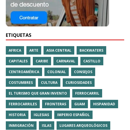
ETIQUETAS
AFRICA
ARTE
ASIA CENTRAL
BACKWATERS
CAPITALES
CARIBE
CARNAVAL
CASTILLO
CENTROAMÉRICA
COLONIAL
CONSEJOS
COSTUMBRES
CULTURA
CURIOSIDADES
EL TURISMO QUE GRAN INVENTO
FERROCARRIL
FERROCARRILES
FRONTERAS
GUAM
HISPANIDAD
HISTORIA
IGLESIAS
IMPERIO ESPAÑOL
INMIGRACIÓN
ISLAS
LUGARES ARQUEOLÓGICOS