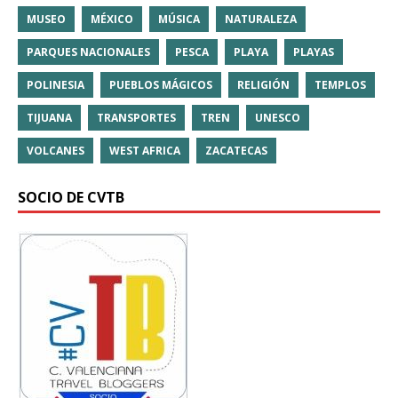
MUSEO
MÉXICO
MÚSICA
NATURALEZA
PARQUES NACIONALES
PESCA
PLAYA
PLAYAS
POLINESIA
PUEBLOS MÁGICOS
RELIGIÓN
TEMPLOS
TIJUANA
TRANSPORTES
TREN
UNESCO
VOLCANES
WEST AFRICA
ZACATECAS
SOCIO DE CVTB