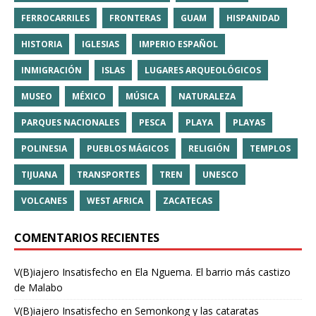
FERROCARRILES
FRONTERAS
GUAM
HISPANIDAD
HISTORIA
IGLESIAS
IMPERIO ESPAÑOL
INMIGRACIÓN
ISLAS
LUGARES ARQUEOLÓGICOS
MUSEO
MÉXICO
MÚSICA
NATURALEZA
PARQUES NACIONALES
PESCA
PLAYA
PLAYAS
POLINESIA
PUEBLOS MÁGICOS
RELIGIÓN
TEMPLOS
TIJUANA
TRANSPORTES
TREN
UNESCO
VOLCANES
WEST AFRICA
ZACATECAS
COMENTARIOS RECIENTES
V(B)iajero Insatisfecho
en
Ela Nguema. El barrio más castizo
de Malabo
V(B)iajero Insatisfecho
en
Semonkong y las cataratas