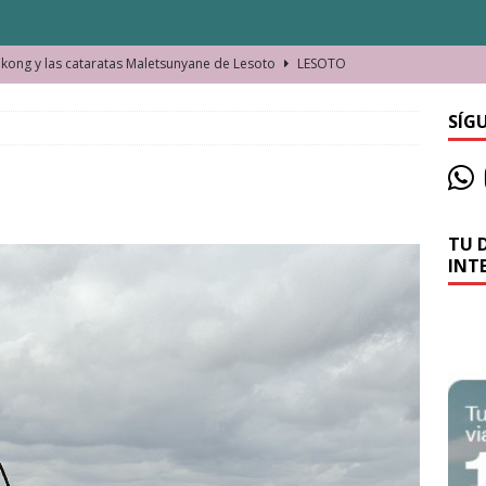
ong y las cataratas Maletsunyane de Lesoto
LESOTO
o de las Víctimas de la Represión Política en Shymkent, Kazajistán
SÍG
bian los lugares que visitamos o cambiamos nosotros?
TU 
La historia de la misteriosa avioneta de la playa
JAMAICA
INT
o moverse en Seychelles de manera sostenible
SEYCHELLES
n Manama. La capital de Baréin
BARÉIN
ma. El barrio más castizo de Malabo
GUINEA ECUATORIAL