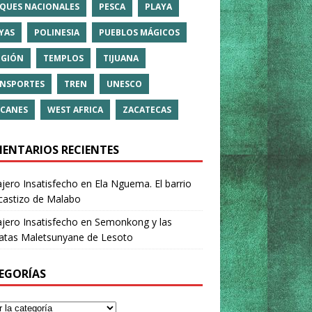
QUES NACIONALES
PESCA
PLAYA
YAS
POLINESIA
PUEBLOS MÁGICOS
IGIÓN
TEMPLOS
TIJUANA
NSPORTES
TREN
UNESCO
CANES
WEST AFRICA
ZACATECAS
ENTARIOS RECIENTES
ajero Insatisfecho
en
Ela Nguema. El barrio
castizo de Malabo
ajero Insatisfecho
en
Semonkong y las
ratas Maletsunyane de Lesoto
EGORÍAS