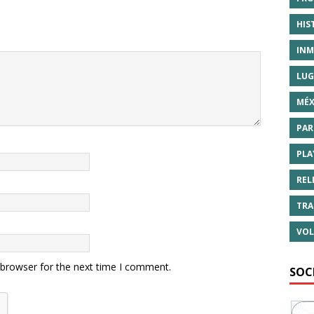
HIS
INM
LUG
MÉX
PAR
PLA
REL
TRA
VOL
 browser for the next time I comment.
SOC