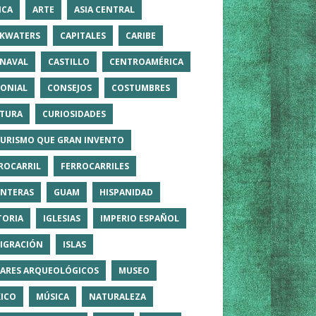
ICA
ARTE
ASIA CENTRAL
KWATERS
CAPITALES
CARIBE
NAVAL
CASTILLO
CENTROAMÉRICA
ONIAL
CONSEJOS
COSTUMBRES
TURA
CURIOSIDADES
TURISMO QUE GRAN INVENTO
ROCARRIL
FERROCARRILES
NTERAS
GUAM
HISPANIDAD
TORIA
IGLESIAS
IMPERIO ESPAÑOL
IGRACIÓN
ISLAS
ARES ARQUEOLÓGICOS
MUSEO
ICO
MÚSICA
NATURALEZA