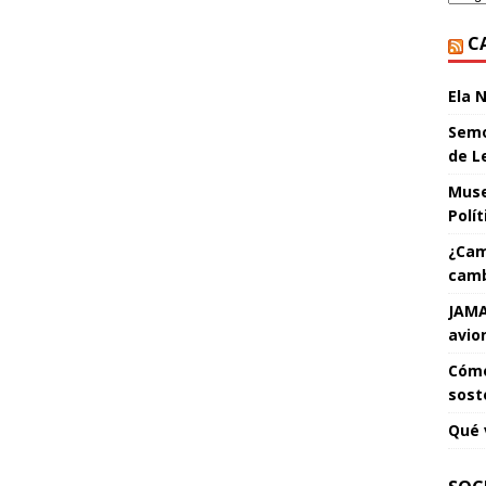
C
Ela 
Semo
de L
Muse
Polí
¿Cam
camb
JAMA
avio
Cómo
sost
Qué 