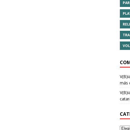
PAR
PLA
REL
TRA
VOL
COM
V(B)i
más 
V(B)i
cata
CAT