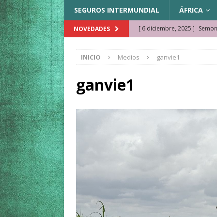
SEGUROS INTERMUNDIAL
ÁFRICA
[ 6 diciembre, 2025 ]
Semonk
NOVEDADES
[ 23 noviembre, 2025 ]
Muse
INICIO
Medios
ganvie1
KAZAJISTÁN
[ 22 noviembre, 2025 ]
¿Cam
ganvie1
REFLEXIONES VIAJERAS
[ 9 octubre, 2025 ]
JAMAICA. 
[ 27 septiembre, 2025 ]
Cóm
[ 3 agosto, 2025 ]
Qué ver e
[ 15 marzo, 2026 ]
Ela Ngue