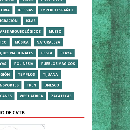
TORIA
IGLESIAS
IMPERIO ESPAÑOL
IGRACIÓN
ISLAS
ARES ARQUEOLÓGICOS
MUSEO
ICO
MÚSICA
NATURALEZA
QUES NACIONALES
PESCA
PLAYA
YAS
POLINESIA
PUEBLOS MÁGICOS
IGIÓN
TEMPLOS
TIJUANA
NSPORTES
TREN
UNESCO
CANES
WEST AFRICA
ZACATECAS
IO DE CVTB