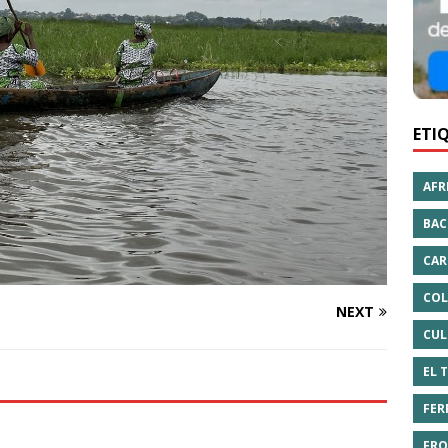
ETI
AFR
BAC
CAR
COL
NEXT
CUL
EL 
FER
FRO