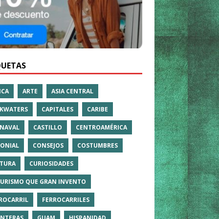
QUETAS
ICA
ARTE
ASIA CENTRAL
KWATERS
CAPITALES
CARIBE
NAVAL
CASTILLO
CENTROAMÉRICA
ONIAL
CONSEJOS
COSTUMBRES
TURA
CURIOSIDADES
TURISMO QUE GRAN INVENTO
ROCARRIL
FERROCARRILES
NTERAS
GUAM
HISPANIDAD