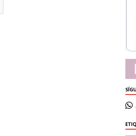
SÍG
ETI