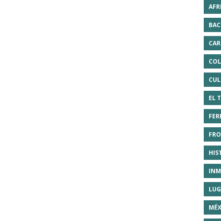
AFR
BAC
CAR
COL
CUL
EL 
FER
FRO
HIS
INM
LUG
MÉX