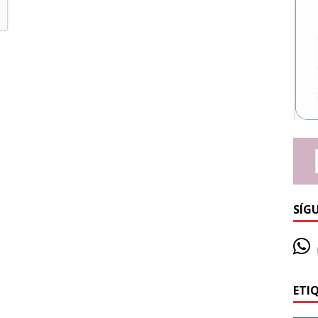
SÍG
ETI