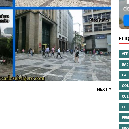
ETI
AFR
BAC
CAR
COL
NEXT
CUL
EL 
FER
FRO