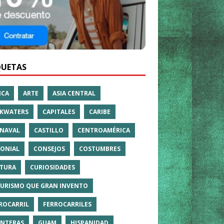
QUETAS
ICA
ARTE
ASIA CENTRAL
KWATERS
CAPITALES
CARIBE
NAVAL
CASTILLO
CENTROAMÉRICA
ONIAL
CONSEJOS
COSTUMBRES
TURA
CURIOSIDADES
TURISMO QUE GRAN INVENTO
ROCARRIL
FERROCARRILES
NTERAS
GUAM
HISPANIDAD