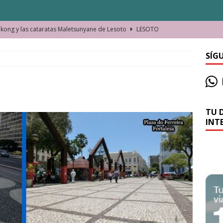
ong y las cataratas Maletsunyane de Lesoto
LESOTO
o de las Víctimas de la Represión Política en Shymkent, Kazajistán
SÍG
bian los lugares que visitamos o cambiamos nosotros?
TU 
La historia de la misteriosa avioneta de la playa
JAMAICA
INT
o moverse en Seychelles de manera sostenible
SEYCHELLES
n Manama. La capital de Baréin
BARÉIN
ma. El barrio más castizo de Malabo
GUINEA ECUATORIAL