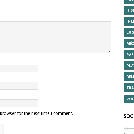
HIS
INM
LUG
MÉX
PAR
PLA
REL
TRA
VOL
 browser for the next time I comment.
SOC