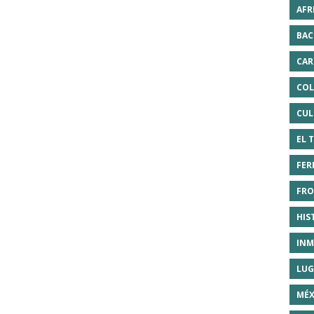
AFR
BAC
CAR
COL
CUL
EL 
FER
FRO
HIS
INM
LUG
MÉX