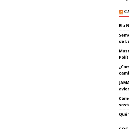
C
Ela 
Semo
de L
Muse
Polí
¿Cam
camb
JAMA
avio
Cómo
sost
Qué 