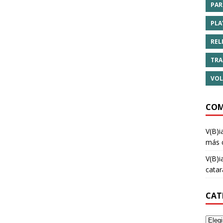
PAR
PLA
REL
TRA
VOL
COM
V(B)i
más 
V(B)i
cata
CAT