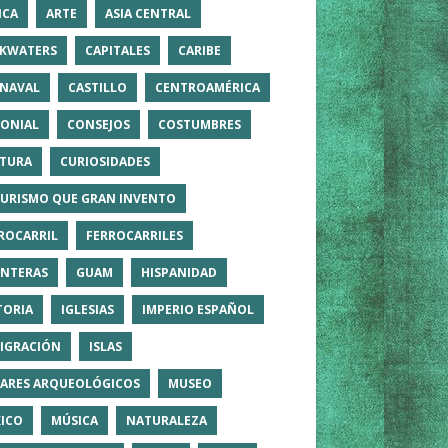
ICA
ARTE
ASIA CENTRAL
KWATERS
CAPITALES
CARIBE
NAVAL
CASTILLO
CENTROAMÉRICA
ONIAL
CONSEJOS
COSTUMBRES
TURA
CURIOSIDADES
TURISMO QUE GRAN INVENTO
ROCARRIL
FERROCARRILES
NTERAS
GUAM
HISPANIDAD
TORIA
IGLESIAS
IMPERIO ESPAÑOL
IGRACIÓN
ISLAS
ARES ARQUEOLÓGICOS
MUSEO
ICO
MÚSICA
NATURALEZA