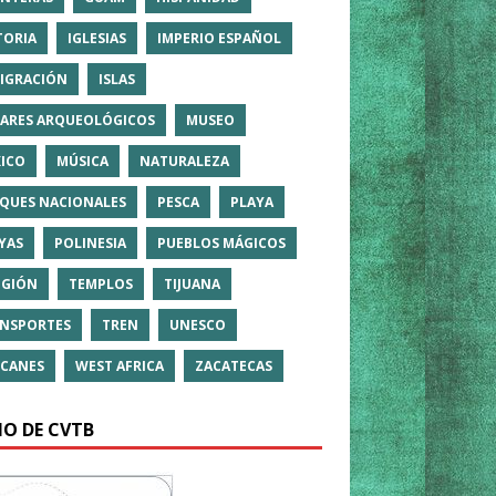
TORIA
IGLESIAS
IMPERIO ESPAÑOL
IGRACIÓN
ISLAS
ARES ARQUEOLÓGICOS
MUSEO
ICO
MÚSICA
NATURALEZA
QUES NACIONALES
PESCA
PLAYA
YAS
POLINESIA
PUEBLOS MÁGICOS
IGIÓN
TEMPLOS
TIJUANA
NSPORTES
TREN
UNESCO
CANES
WEST AFRICA
ZACATECAS
IO DE CVTB