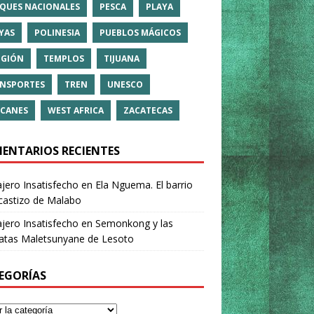
QUES NACIONALES
PESCA
PLAYA
YAS
POLINESIA
PUEBLOS MÁGICOS
IGIÓN
TEMPLOS
TIJUANA
NSPORTES
TREN
UNESCO
CANES
WEST AFRICA
ZACATECAS
ENTARIOS RECIENTES
ajero Insatisfecho
en
Ela Nguema. El barrio
castizo de Malabo
ajero Insatisfecho
en
Semonkong y las
ratas Maletsunyane de Lesoto
EGORÍAS