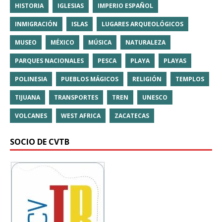
HISTORIA
IGLESIAS
IMPERIO ESPAÑOL
INMIGRACIÓN
ISLAS
LUGARES ARQUEOLÓGICOS
MUSEO
MÉXICO
MÚSICA
NATURALEZA
PARQUES NACIONALES
PESCA
PLAYA
PLAYAS
POLINESIA
PUEBLOS MÁGICOS
RELIGIÓN
TEMPLOS
TIJUANA
TRANSPORTES
TREN
UNESCO
VOLCANES
WEST AFRICA
ZACATECAS
SOCIO DE CVTB