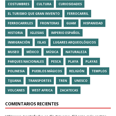
COSTUMBRES
CULTURA
CURIOSIDADES
EL TURISMO QUE GRAN INVENTO
FERROCARRIL
FERROCARRILES
FRONTERAS
GUAM
HISPANIDAD
HISTORIA
IGLESIAS
IMPERIO ESPAÑOL
INMIGRACIÓN
ISLAS
LUGARES ARQUEOLÓGICOS
MUSEO
MÉXICO
MÚSICA
NATURALEZA
PARQUES NACIONALES
PESCA
PLAYA
PLAYAS
POLINESIA
PUEBLOS MÁGICOS
RELIGIÓN
TEMPLOS
TIJUANA
TRANSPORTES
TREN
UNESCO
VOLCANES
WEST AFRICA
ZACATECAS
COMENTARIOS RECIENTES