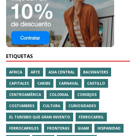
ETIQUETAS
AFRICA
ARTE
ASIA CENTRAL
BACKWATERS
CAPITALES
CARIBE
CARNAVAL
CASTILLO
CENTROAMÉRICA
COLONIAL
CONSEJOS
COSTUMBRES
CULTURA
CURIOSIDADES
EL TURISMO QUE GRAN INVENTO
FERROCARRIL
FERROCARRILES
FRONTERAS
GUAM
HISPANIDAD