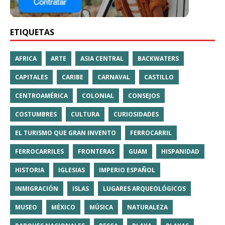
ETIQUETAS
AFRICA
ARTE
ASIA CENTRAL
BACKWATERS
CAPITALES
CARIBE
CARNAVAL
CASTILLO
CENTROAMÉRICA
COLONIAL
CONSEJOS
COSTUMBRES
CULTURA
CURIOSIDADES
EL TURISMO QUE GRAN INVENTO
FERROCARRIL
FERROCARRILES
FRONTERAS
GUAM
HISPANIDAD
HISTORIA
IGLESIAS
IMPERIO ESPAÑOL
INMIGRACIÓN
ISLAS
LUGARES ARQUEOLÓGICOS
MUSEO
MÉXICO
MÚSICA
NATURALEZA