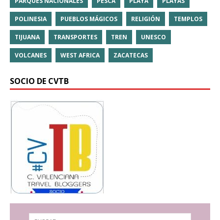
PARQUES NACIONALES
PESCA
PLAYA
PLAYAS
POLINESIA
PUEBLOS MÁGICOS
RELIGIÓN
TEMPLOS
TIJUANA
TRANSPORTES
TREN
UNESCO
VOLCANES
WEST AFRICA
ZACATECAS
SOCIO DE CVTB