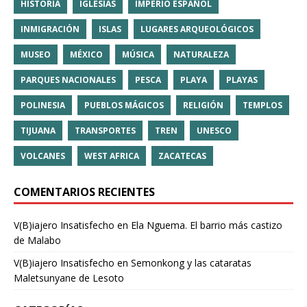
HISTORIA
IGLESIAS
IMPERIO ESPAÑOL
INMIGRACIÓN
ISLAS
LUGARES ARQUEOLÓGICOS
MUSEO
MÉXICO
MÚSICA
NATURALEZA
PARQUES NACIONALES
PESCA
PLAYA
PLAYAS
POLINESIA
PUEBLOS MÁGICOS
RELIGIÓN
TEMPLOS
TIJUANA
TRANSPORTES
TREN
UNESCO
VOLCANES
WEST AFRICA
ZACATECAS
COMENTARIOS RECIENTES
V(B)iajero Insatisfecho
en
Ela Nguema. El barrio más castizo
de Malabo
V(B)iajero Insatisfecho
en
Semonkong y las cataratas
Maletsunyane de Lesoto