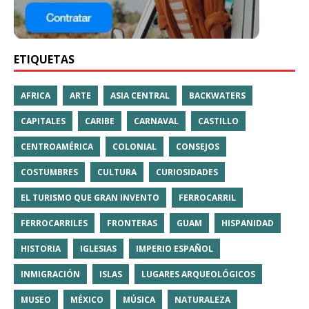
ETIQUETAS
AFRICA
ARTE
ASIA CENTRAL
BACKWATERS
CAPITALES
CARIBE
CARNAVAL
CASTILLO
CENTROAMÉRICA
COLONIAL
CONSEJOS
COSTUMBRES
CULTURA
CURIOSIDADES
EL TURISMO QUE GRAN INVENTO
FERROCARRIL
FERROCARRILES
FRONTERAS
GUAM
HISPANIDAD
HISTORIA
IGLESIAS
IMPERIO ESPAÑOL
INMIGRACIÓN
ISLAS
LUGARES ARQUEOLÓGICOS
MUSEO
MÉXICO
MÚSICA
NATURALEZA