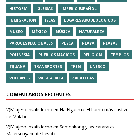
HISTORIA
IGLESIAS
IMPERIO ESPAÑOL
INMIGRACIÓN
ISLAS
LUGARES ARQUEOLÓGICOS
MUSEO
MÉXICO
MÚSICA
NATURALEZA
PARQUES NACIONALES
PESCA
PLAYA
PLAYAS
POLINESIA
PUEBLOS MÁGICOS
RELIGIÓN
TEMPLOS
TIJUANA
TRANSPORTES
TREN
UNESCO
VOLCANES
WEST AFRICA
ZACATECAS
COMENTARIOS RECIENTES
V(B)iajero Insatisfecho
en
Ela Nguema. El barrio más castizo
de Malabo
V(B)iajero Insatisfecho
en
Semonkong y las cataratas
Maletsunyane de Lesoto