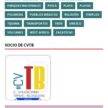
PARQUES NACIONALES
PESCA
PLAYA
PLAYAS
POLINESIA
PUEBLOS MÁGICOS
RELIGIÓN
TEMPLOS
TIJUANA
TRANSPORTES
TREN
UNESCO
VOLCANES
WEST AFRICA
ZACATECAS
SOCIO DE CVTB