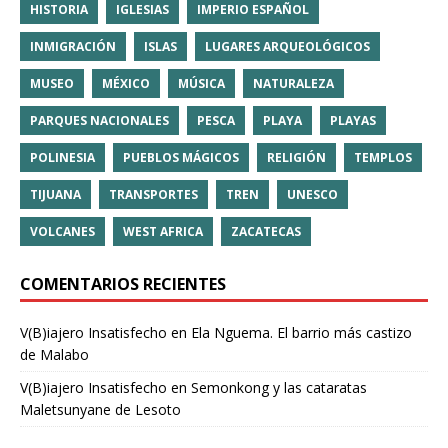
HISTORIA
IGLESIAS
IMPERIO ESPAÑOL
INMIGRACIÓN
ISLAS
LUGARES ARQUEOLÓGICOS
MUSEO
MÉXICO
MÚSICA
NATURALEZA
PARQUES NACIONALES
PESCA
PLAYA
PLAYAS
POLINESIA
PUEBLOS MÁGICOS
RELIGIÓN
TEMPLOS
TIJUANA
TRANSPORTES
TREN
UNESCO
VOLCANES
WEST AFRICA
ZACATECAS
COMENTARIOS RECIENTES
V(B)iajero Insatisfecho
en
Ela Nguema. El barrio más castizo
de Malabo
V(B)iajero Insatisfecho
en
Semonkong y las cataratas
Maletsunyane de Lesoto