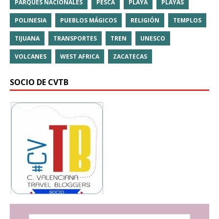
PARQUES NACIONALES
PESCA
PLAYA
PLAYAS
POLINESIA
PUEBLOS MÁGICOS
RELIGIÓN
TEMPLOS
TIJUANA
TRANSPORTES
TREN
UNESCO
VOLCANES
WEST AFRICA
ZACATECAS
SOCIO DE CVTB