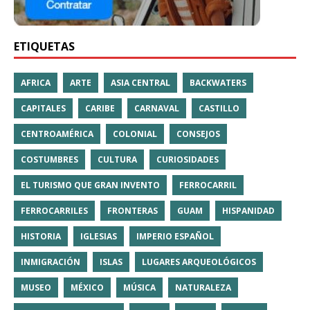
ETIQUETAS
AFRICA
ARTE
ASIA CENTRAL
BACKWATERS
CAPITALES
CARIBE
CARNAVAL
CASTILLO
CENTROAMÉRICA
COLONIAL
CONSEJOS
COSTUMBRES
CULTURA
CURIOSIDADES
EL TURISMO QUE GRAN INVENTO
FERROCARRIL
FERROCARRILES
FRONTERAS
GUAM
HISPANIDAD
HISTORIA
IGLESIAS
IMPERIO ESPAÑOL
INMIGRACIÓN
ISLAS
LUGARES ARQUEOLÓGICOS
MUSEO
MÉXICO
MÚSICA
NATURALEZA