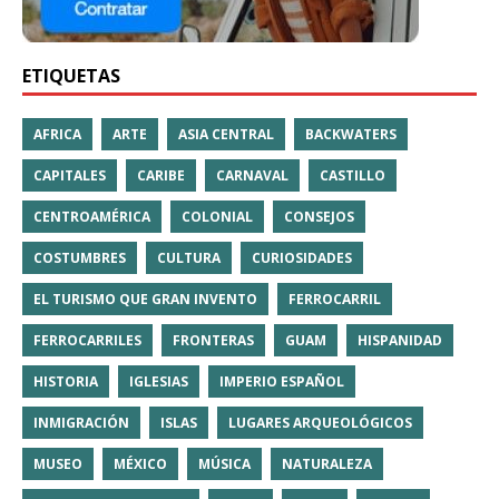
ETIQUETAS
AFRICA
ARTE
ASIA CENTRAL
BACKWATERS
CAPITALES
CARIBE
CARNAVAL
CASTILLO
CENTROAMÉRICA
COLONIAL
CONSEJOS
COSTUMBRES
CULTURA
CURIOSIDADES
EL TURISMO QUE GRAN INVENTO
FERROCARRIL
FERROCARRILES
FRONTERAS
GUAM
HISPANIDAD
HISTORIA
IGLESIAS
IMPERIO ESPAÑOL
INMIGRACIÓN
ISLAS
LUGARES ARQUEOLÓGICOS
MUSEO
MÉXICO
MÚSICA
NATURALEZA