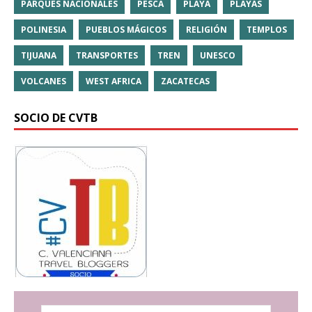
PARQUES NACIONALES
PESCA
PLAYA
PLAYAS
POLINESIA
PUEBLOS MÁGICOS
RELIGIÓN
TEMPLOS
TIJUANA
TRANSPORTES
TREN
UNESCO
VOLCANES
WEST AFRICA
ZACATECAS
SOCIO DE CVTB