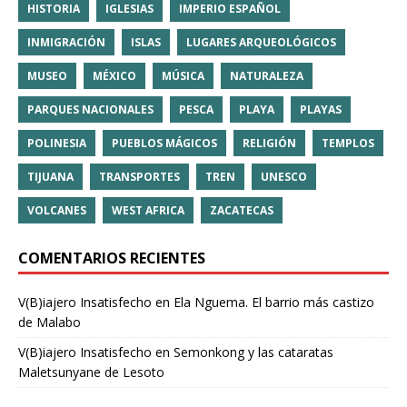
HISTORIA
IGLESIAS
IMPERIO ESPAÑOL
INMIGRACIÓN
ISLAS
LUGARES ARQUEOLÓGICOS
MUSEO
MÉXICO
MÚSICA
NATURALEZA
PARQUES NACIONALES
PESCA
PLAYA
PLAYAS
POLINESIA
PUEBLOS MÁGICOS
RELIGIÓN
TEMPLOS
TIJUANA
TRANSPORTES
TREN
UNESCO
VOLCANES
WEST AFRICA
ZACATECAS
COMENTARIOS RECIENTES
V(B)iajero Insatisfecho
en
Ela Nguema. El barrio más castizo
de Malabo
V(B)iajero Insatisfecho
en
Semonkong y las cataratas
Maletsunyane de Lesoto