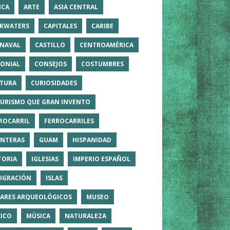
ICA
ARTE
ASIA CENTRAL
KWATERS
CAPITALES
CARIBE
NAVAL
CASTILLO
CENTROAMÉRICA
ONIAL
CONSEJOS
COSTUMBRES
TURA
CURIOSIDADES
TURISMO QUE GRAN INVENTO
ROCARRIL
FERROCARRILES
NTERAS
GUAM
HISPANIDAD
TORIA
IGLESIAS
IMPERIO ESPAÑOL
IGRACIÓN
ISLAS
ARES ARQUEOLÓGICOS
MUSEO
ICO
MÚSICA
NATURALEZA