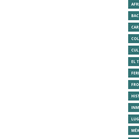
AFR
BAC
CAR
COL
CUL
EL 
FER
FRO
HIS
INM
LUG
MÉX