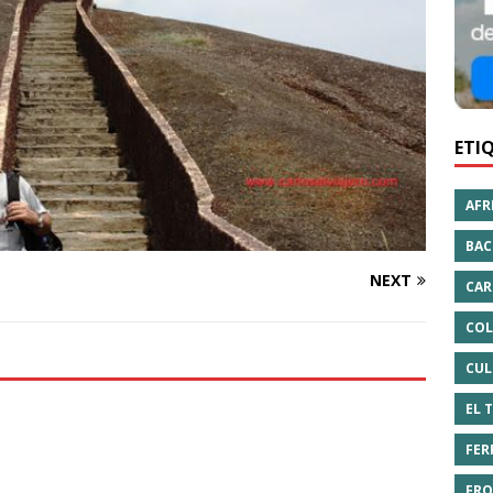
ETI
AFR
BAC
NEXT
CAR
COL
CUL
EL 
FER
FRO