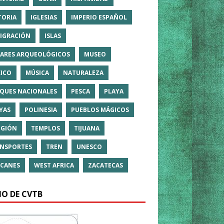
TORIA
IGLESIAS
IMPERIO ESPAÑOL
IGRACIÓN
ISLAS
ARES ARQUEOLÓGICOS
MUSEO
ICO
MÚSICA
NATURALEZA
QUES NACIONALES
PESCA
PLAYA
YAS
POLINESIA
PUEBLOS MÁGICOS
IGIÓN
TEMPLOS
TIJUANA
NSPORTES
TREN
UNESCO
CANES
WEST AFRICA
ZACATECAS
IO DE CVTB