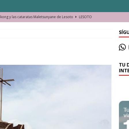
ong y las cataratas Maletsunyane de Lesoto
LESOTO
o de las Víctimas de la Represión Política en Shymkent, Kazajistán
SÍG
bian los lugares que visitamos o cambiamos nosotros?
TU 
La historia de la misteriosa avioneta de la playa
JAMAICA
INT
o moverse en Seychelles de manera sostenible
SEYCHELLES
n Manama. La capital de Baréin
BARÉIN
ma. El barrio más castizo de Malabo
GUINEA ECUATORIAL