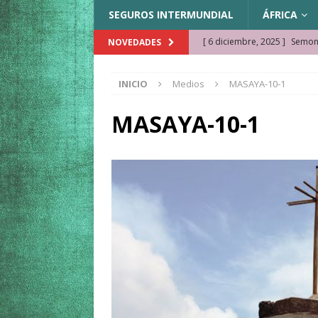
SEGUROS INTERMUNDIAL
ÁFRICA
[ 6 diciembre, 2025 ]
Semonk
NOVEDADES
[ 23 noviembre, 2025 ]
Muse
INICIO
Medios
MASAYA-10-1
KAZAJISTÁN
[ 22 noviembre, 2025 ]
¿Cam
MASAYA-10-1
REFLEXIONES VIAJERAS
[ 9 octubre, 2025 ]
JAMAICA. 
[ 27 septiembre, 2025 ]
Cóm
[ 3 agosto, 2025 ]
Qué ver e
[ 15 marzo, 2026 ]
Ela Ngue