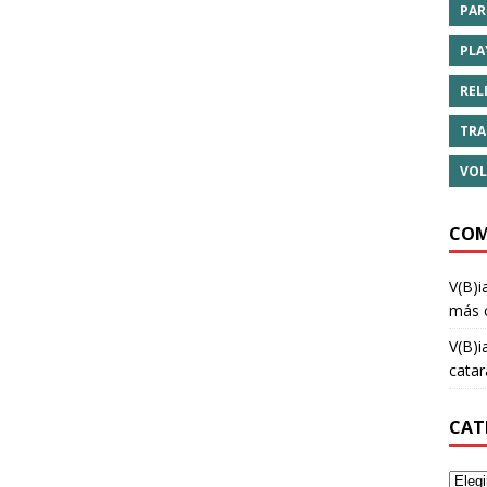
PAR
PLA
REL
TRA
VOL
COM
V(B)i
más 
V(B)i
cata
CAT