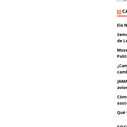
C
Ela 
Semo
de L
Muse
Polí
¿Cam
camb
JAMA
avio
Cómo
sost
Qué 