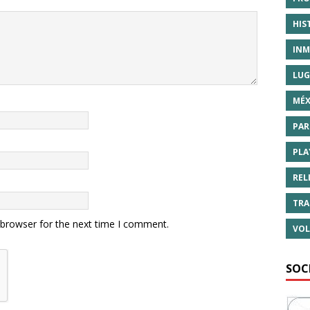
HIS
INM
LUG
MÉX
PAR
PLA
REL
TRA
 browser for the next time I comment.
VOL
SOC