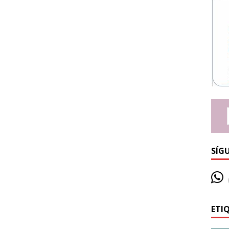
SÍG
ETI