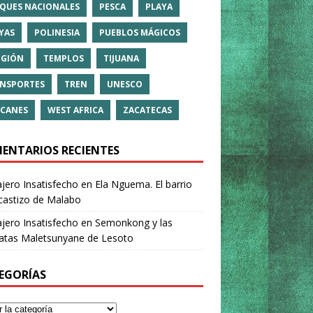
QUES NACIONALES
PESCA
PLAYA
YAS
POLINESIA
PUEBLOS MÁGICOS
IGIÓN
TEMPLOS
TIJUANA
NSPORTES
TREN
UNESCO
CANES
WEST AFRICA
ZACATECAS
ENTARIOS RECIENTES
ajero Insatisfecho
en
Ela Nguema. El barrio
castizo de Malabo
ajero Insatisfecho
en
Semonkong y las
ratas Maletsunyane de Lesoto
EGORÍAS