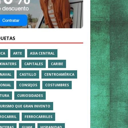
QUETAS
ICA
ARTE
ASIA CENTRAL
KWATERS
CAPITALES
CARIBE
NAVAL
CASTILLO
CENTROAMÉRICA
ONIAL
CONSEJOS
COSTUMBRES
TURA
CURIOSIDADES
TURISMO QUE GRAN INVENTO
ROCARRIL
FERROCARRILES
NTERAS
GUAM
HISPANIDAD