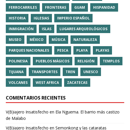
FERROCARRILES
FRONTERAS
GUAM
HISPANIDAD
HISTORIA
IGLESIAS
IMPERIO ESPAÑOL
INMIGRACIÓN
ISLAS
LUGARES ARQUEOLÓGICOS
MUSEO
MÉXICO
MÚSICA
NATURALEZA
PARQUES NACIONALES
PESCA
PLAYA
PLAYAS
POLINESIA
PUEBLOS MÁGICOS
RELIGIÓN
TEMPLOS
TIJUANA
TRANSPORTES
TREN
UNESCO
VOLCANES
WEST AFRICA
ZACATECAS
COMENTARIOS RECIENTES
V(B)iajero Insatisfecho
en
Ela Nguema. El barrio más castizo
de Malabo
V(B)iajero Insatisfecho
en
Semonkong y las cataratas