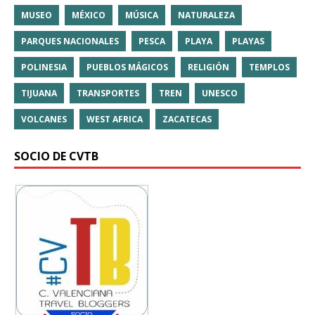
MUSEO
MÉXICO
MÚSICA
NATURALEZA
PARQUES NACIONALES
PESCA
PLAYA
PLAYAS
POLINESIA
PUEBLOS MÁGICOS
RELIGIÓN
TEMPLOS
TIJUANA
TRANSPORTES
TREN
UNESCO
VOLCANES
WEST AFRICA
ZACATECAS
SOCIO DE CVTB