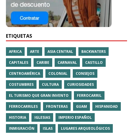
ETIQUETAS
AFRICA
ARTE
ASIA CENTRAL
BACKWATERS
CAPITALES
CARIBE
CARNAVAL
CASTILLO
CENTROAMÉRICA
COLONIAL
CONSEJOS
COSTUMBRES
CULTURA
CURIOSIDADES
EL TURISMO QUE GRAN INVENTO
FERROCARRIL
FERROCARRILES
FRONTERAS
GUAM
HISPANIDAD
HISTORIA
IGLESIAS
IMPERIO ESPAÑOL
INMIGRACIÓN
ISLAS
LUGARES ARQUEOLÓGICOS