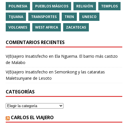
POLINESIA
PUEBLOS MÁGICOS
RELIGIÓN
TEMPLOS
TIJUANA
TRANSPORTES
TREN
UNESCO
VOLCANES
WEST AFRICA
ZACATECAS
COMENTARIOS RECIENTES
V(B)iajero Insatisfecho
en
Ela Nguema. El barrio más castizo
de Malabo
V(B)iajero Insatisfecho
en
Semonkong y las cataratas
Maletsunyane de Lesoto
CATEGORÍAS
CARLOS EL VIAJERO