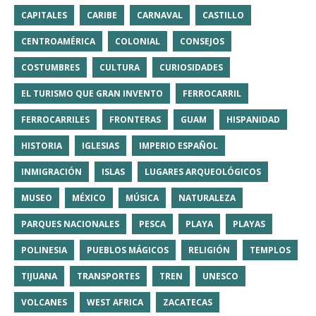
CAPITALES
CARIBE
CARNAVAL
CASTILLO
CENTROAMÉRICA
COLONIAL
CONSEJOS
COSTUMBRES
CULTURA
CURIOSIDADES
EL TURISMO QUE GRAN INVENTO
FERROCARRIL
FERROCARRILES
FRONTERAS
GUAM
HISPANIDAD
HISTORIA
IGLESIAS
IMPERIO ESPAÑOL
INMIGRACIÓN
ISLAS
LUGARES ARQUEOLÓGICOS
MUSEO
MÉXICO
MÚSICA
NATURALEZA
PARQUES NACIONALES
PESCA
PLAYA
PLAYAS
POLINESIA
PUEBLOS MÁGICOS
RELIGIÓN
TEMPLOS
TIJUANA
TRANSPORTES
TREN
UNESCO
VOLCANES
WEST AFRICA
ZACATECAS