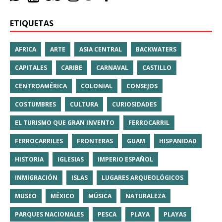
ETIQUETAS
AFRICA
ARTE
ASIA CENTRAL
BACKWATERS
CAPITALES
CARIBE
CARNAVAL
CASTILLO
CENTROAMÉRICA
COLONIAL
CONSEJOS
COSTUMBRES
CULTURA
CURIOSIDADES
EL TURISMO QUE GRAN INVENTO
FERROCARRIL
FERROCARRILES
FRONTERAS
GUAM
HISPANIDAD
HISTORIA
IGLESIAS
IMPERIO ESPAÑOL
INMIGRACIÓN
ISLAS
LUGARES ARQUEOLÓGICOS
MUSEO
MÉXICO
MÚSICA
NATURALEZA
PARQUES NACIONALES
PESCA
PLAYA
PLAYAS