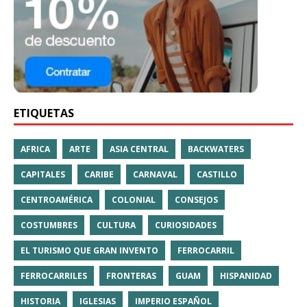
ETIQUETAS
AFRICA
ARTE
ASIA CENTRAL
BACKWATERS
CAPITALES
CARIBE
CARNAVAL
CASTILLO
CENTROAMÉRICA
COLONIAL
CONSEJOS
COSTUMBRES
CULTURA
CURIOSIDADES
EL TURISMO QUE GRAN INVENTO
FERROCARRIL
FERROCARRILES
FRONTERAS
GUAM
HISPANIDAD
HISTORIA
IGLESIAS
IMPERIO ESPAÑOL