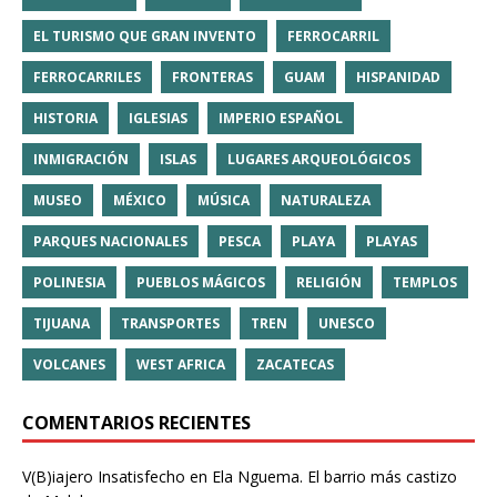
EL TURISMO QUE GRAN INVENTO
FERROCARRIL
FERROCARRILES
FRONTERAS
GUAM
HISPANIDAD
HISTORIA
IGLESIAS
IMPERIO ESPAÑOL
INMIGRACIÓN
ISLAS
LUGARES ARQUEOLÓGICOS
MUSEO
MÉXICO
MÚSICA
NATURALEZA
PARQUES NACIONALES
PESCA
PLAYA
PLAYAS
POLINESIA
PUEBLOS MÁGICOS
RELIGIÓN
TEMPLOS
TIJUANA
TRANSPORTES
TREN
UNESCO
VOLCANES
WEST AFRICA
ZACATECAS
COMENTARIOS RECIENTES
V(B)iajero Insatisfecho
en
Ela Nguema. El barrio más castizo