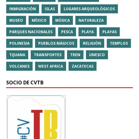
INMIGRACIÓN
ISLAS
LUGARES ARQUEOLÓGICOS
MUSEO
MÉXICO
MÚSICA
NATURALEZA
PARQUES NACIONALES
PESCA
PLAYA
PLAYAS
POLINESIA
PUEBLOS MÁGICOS
RELIGIÓN
TEMPLOS
TIJUANA
TRANSPORTES
TREN
UNESCO
VOLCANES
WEST AFRICA
ZACATECAS
SOCIO DE CVTB