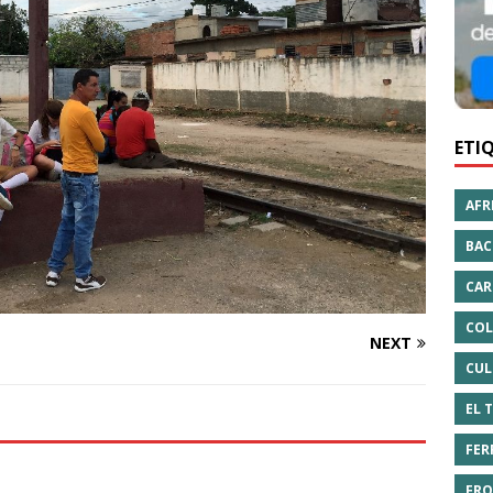
ETI
AFR
BAC
CAR
COL
NEXT
CUL
EL 
FER
FRO