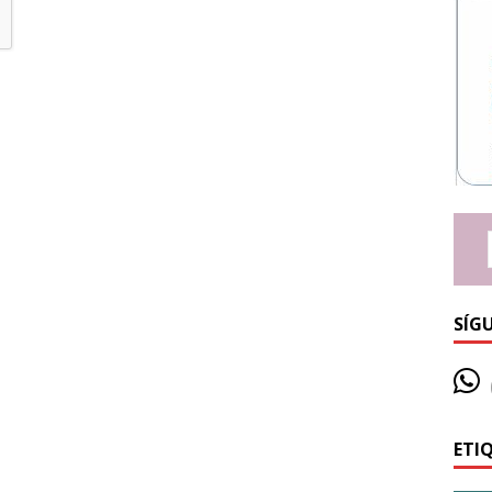
SÍG
ETI