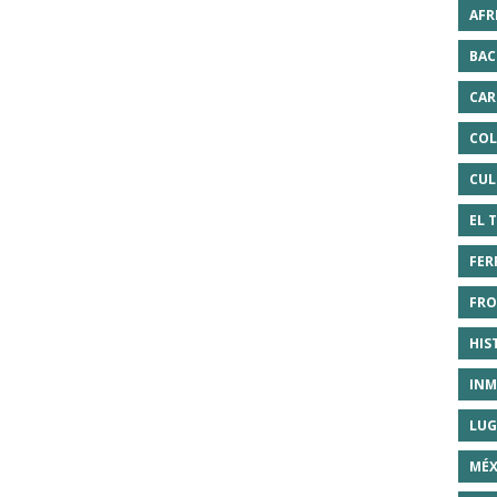
AFR
BAC
CAR
COL
CUL
EL 
FER
FRO
HIS
INM
LUG
MÉX