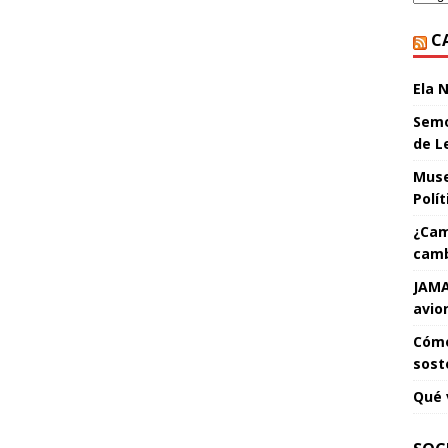
C
Ela 
Semo
de L
Muse
Polí
¿Cam
camb
JAMA
avio
Cómo
sost
Qué 