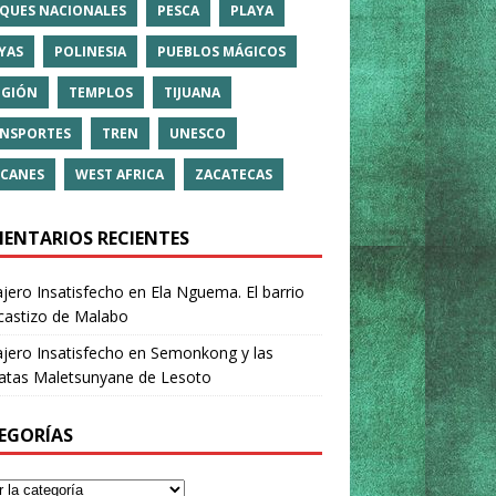
QUES NACIONALES
PESCA
PLAYA
YAS
POLINESIA
PUEBLOS MÁGICOS
IGIÓN
TEMPLOS
TIJUANA
NSPORTES
TREN
UNESCO
CANES
WEST AFRICA
ZACATECAS
ENTARIOS RECIENTES
ajero Insatisfecho
en
Ela Nguema. El barrio
castizo de Malabo
ajero Insatisfecho
en
Semonkong y las
ratas Maletsunyane de Lesoto
EGORÍAS