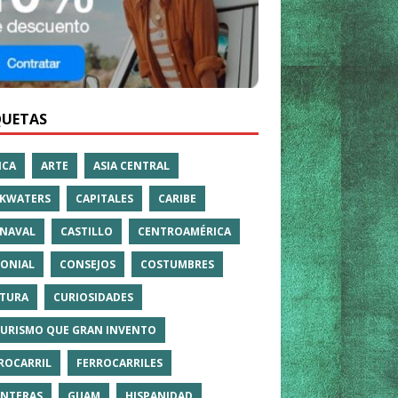
QUETAS
ICA
ARTE
ASIA CENTRAL
KWATERS
CAPITALES
CARIBE
NAVAL
CASTILLO
CENTROAMÉRICA
ONIAL
CONSEJOS
COSTUMBRES
TURA
CURIOSIDADES
TURISMO QUE GRAN INVENTO
ROCARRIL
FERROCARRILES
NTERAS
GUAM
HISPANIDAD