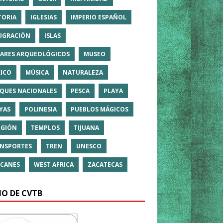
TORIA
IGLESIAS
IMPERIO ESPAÑOL
IGRACIÓN
ISLAS
ARES ARQUEOLÓGICOS
MUSEO
ICO
MÚSICA
NATURALEZA
QUES NACIONALES
PESCA
PLAYA
YAS
POLINESIA
PUEBLOS MÁGICOS
IGIÓN
TEMPLOS
TIJUANA
NSPORTES
TREN
UNESCO
CANES
WEST AFRICA
ZACATECAS
IO DE CVTB