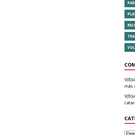
PAR
PLA
REL
TRA
VOL
COM
V(B)i
más 
V(B)i
cata
CAT