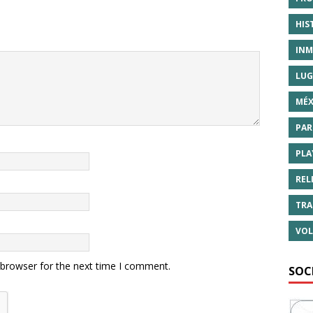
HIS
INM
LUG
MÉX
PAR
PLA
REL
TRA
VOL
 browser for the next time I comment.
SOC