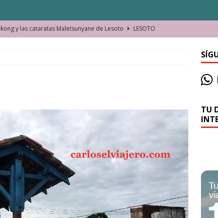
ong y las cataratas Maletsunyane de Lesoto
LESOTO
o de las Víctimas de la Represión Política en Shymkent, Kazajistán
SÍG
bian los lugares que visitamos o cambiamos nosotros?
TU 
La historia de la misteriosa avioneta de la playa
JAMAICA
INT
o moverse en Seychelles de manera sostenible
SEYCHELLES
n Manama. La capital de Baréin
BARÉIN
ma. El barrio más castizo de Malabo
GUINEA ECUATORIAL