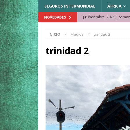
SEGUROS INTERMUNDIAL
ÁFRICA
[ 6 diciembre, 2025 ]
Semonk
NOVEDADES
[ 23 noviembre, 2025 ]
Muse
INICIO
Medios
trinidad 2
KAZAJISTÁN
[ 22 noviembre, 2025 ]
¿Cam
trinidad 2
REFLEXIONES VIAJERAS
[ 9 octubre, 2025 ]
JAMAICA. 
[ 27 septiembre, 2025 ]
Cóm
[ 3 agosto, 2025 ]
Qué ver e
[ 15 marzo, 2026 ]
Ela Ngue