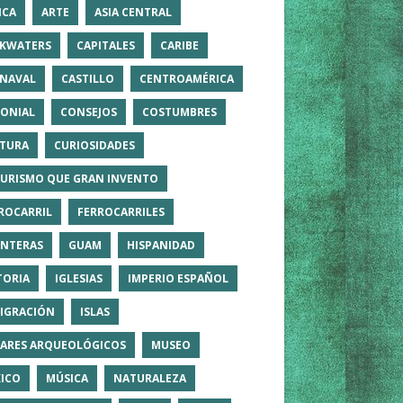
ICA
ARTE
ASIA CENTRAL
KWATERS
CAPITALES
CARIBE
NAVAL
CASTILLO
CENTROAMÉRICA
ONIAL
CONSEJOS
COSTUMBRES
TURA
CURIOSIDADES
TURISMO QUE GRAN INVENTO
ROCARRIL
FERROCARRILES
NTERAS
GUAM
HISPANIDAD
TORIA
IGLESIAS
IMPERIO ESPAÑOL
IGRACIÓN
ISLAS
ARES ARQUEOLÓGICOS
MUSEO
ICO
MÚSICA
NATURALEZA