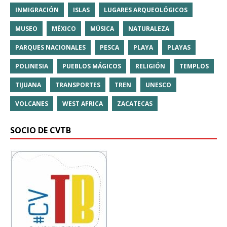
INMIGRACIÓN
ISLAS
LUGARES ARQUEOLÓGICOS
MUSEO
MÉXICO
MÚSICA
NATURALEZA
PARQUES NACIONALES
PESCA
PLAYA
PLAYAS
POLINESIA
PUEBLOS MÁGICOS
RELIGIÓN
TEMPLOS
TIJUANA
TRANSPORTES
TREN
UNESCO
VOLCANES
WEST AFRICA
ZACATECAS
SOCIO DE CVTB