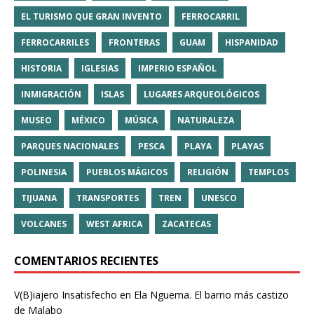
EL TURISMO QUE GRAN INVENTO
FERROCARRIL
FERROCARRILES
FRONTERAS
GUAM
HISPANIDAD
HISTORIA
IGLESIAS
IMPERIO ESPAÑOL
INMIGRACIÓN
ISLAS
LUGARES ARQUEOLÓGICOS
MUSEO
MÉXICO
MÚSICA
NATURALEZA
PARQUES NACIONALES
PESCA
PLAYA
PLAYAS
POLINESIA
PUEBLOS MÁGICOS
RELIGIÓN
TEMPLOS
TIJUANA
TRANSPORTES
TREN
UNESCO
VOLCANES
WEST AFRICA
ZACATECAS
COMENTARIOS RECIENTES
V(B)iajero Insatisfecho
en
Ela Nguema. El barrio más castizo
de Malabo