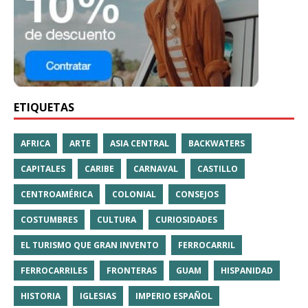
ETIQUETAS
AFRICA
ARTE
ASIA CENTRAL
BACKWATERS
CAPITALES
CARIBE
CARNAVAL
CASTILLO
CENTROAMÉRICA
COLONIAL
CONSEJOS
COSTUMBRES
CULTURA
CURIOSIDADES
EL TURISMO QUE GRAN INVENTO
FERROCARRIL
FERROCARRILES
FRONTERAS
GUAM
HISPANIDAD
HISTORIA
IGLESIAS
IMPERIO ESPAÑOL