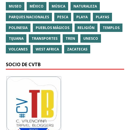
MUSEO
MÉXICO
MÚSICA
NATURALEZA
PARQUES NACIONALES
PESCA
PLAYA
PLAYAS
POLINESIA
PUEBLOS MÁGICOS
RELIGIÓN
TEMPLOS
TIJUANA
TRANSPORTES
TREN
UNESCO
VOLCANES
WEST AFRICA
ZACATECAS
SOCIO DE CVTB