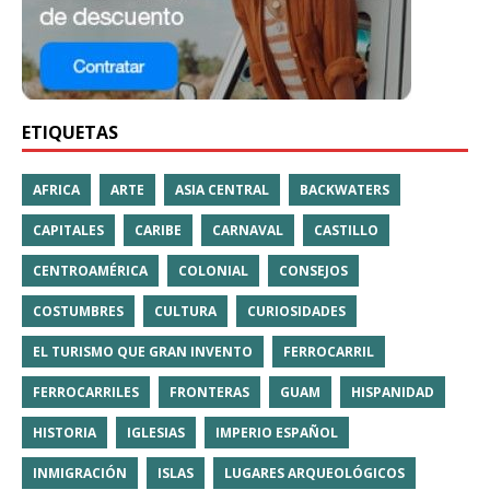
ETIQUETAS
AFRICA
ARTE
ASIA CENTRAL
BACKWATERS
CAPITALES
CARIBE
CARNAVAL
CASTILLO
CENTROAMÉRICA
COLONIAL
CONSEJOS
COSTUMBRES
CULTURA
CURIOSIDADES
EL TURISMO QUE GRAN INVENTO
FERROCARRIL
FERROCARRILES
FRONTERAS
GUAM
HISPANIDAD
HISTORIA
IGLESIAS
IMPERIO ESPAÑOL
INMIGRACIÓN
ISLAS
LUGARES ARQUEOLÓGICOS