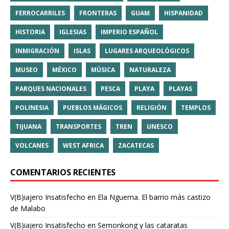
FERROCARRILES
FRONTERAS
GUAM
HISPANIDAD
HISTORIA
IGLESIAS
IMPERIO ESPAÑOL
INMIGRACIÓN
ISLAS
LUGARES ARQUEOLÓGICOS
MUSEO
MÉXICO
MÚSICA
NATURALEZA
PARQUES NACIONALES
PESCA
PLAYA
PLAYAS
POLINESIA
PUEBLOS MÁGICOS
RELIGIÓN
TEMPLOS
TIJUANA
TRANSPORTES
TREN
UNESCO
VOLCANES
WEST AFRICA
ZACATECAS
COMENTARIOS RECIENTES
V(B)iajero Insatisfecho
en
Ela Nguema. El barrio más castizo
de Malabo
V(B)iajero Insatisfecho
en
Semonkong y las cataratas