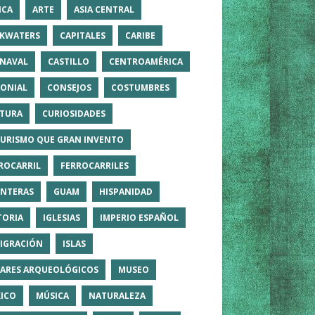
ICA
ARTE
ASIA CENTRAL
KWATERS
CAPITALES
CARIBE
NAVAL
CASTILLO
CENTROAMÉRICA
ONIAL
CONSEJOS
COSTUMBRES
TURA
CURIOSIDADES
TURISMO QUE GRAN INVENTO
ROCARRIL
FERROCARRILES
NTERAS
GUAM
HISPANIDAD
TORIA
IGLESIAS
IMPERIO ESPAÑOL
IGRACIÓN
ISLAS
ARES ARQUEOLÓGICOS
MUSEO
ICO
MÚSICA
NATURALEZA