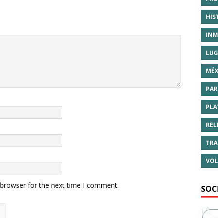
HIS
INM
LUG
MÉX
PAR
PLA
REL
TRA
VOL
 browser for the next time I comment.
SOC