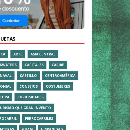
QUETAS
ICA
ARTE
ASIA CENTRAL
KWATERS
CAPITALES
CARIBE
NAVAL
CASTILLO
CENTROAMÉRICA
ONIAL
CONSEJOS
COSTUMBRES
TURA
CURIOSIDADES
TURISMO QUE GRAN INVENTO
ROCARRIL
FERROCARRILES
NTERAS
GUAM
HISPANIDAD