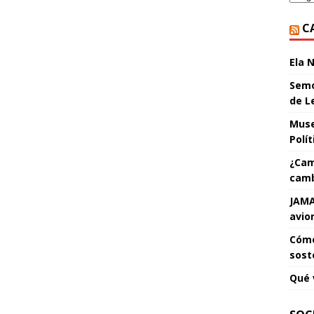
C
Ela 
Semo
de L
Muse
Polí
¿Cam
camb
JAMA
avio
Cómo
sost
Qué 