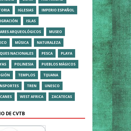
TORIA
IGLESIAS
IMPERIO ESPAÑOL
IGRACIÓN
ISLAS
ARES ARQUEOLÓGICOS
MUSEO
ICO
MÚSICA
NATURALEZA
QUES NACIONALES
PESCA
PLAYA
YAS
POLINESIA
PUEBLOS MÁGICOS
IGIÓN
TEMPLOS
TIJUANA
NSPORTES
TREN
UNESCO
CANES
WEST AFRICA
ZACATECAS
IO DE CVTB