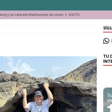
ong y las cataratas Maletsunyane de Lesoto
LESOTO
o de las Víctimas de la Represión Política en Shymkent, Kazajistán
SÍG
bian los lugares que visitamos o cambiamos nosotros?
TU 
La historia de la misteriosa avioneta de la playa
JAMAICA
INT
o moverse en Seychelles de manera sostenible
SEYCHELLES
n Manama. La capital de Baréin
BARÉIN
ma. El barrio más castizo de Malabo
GUINEA ECUATORIAL