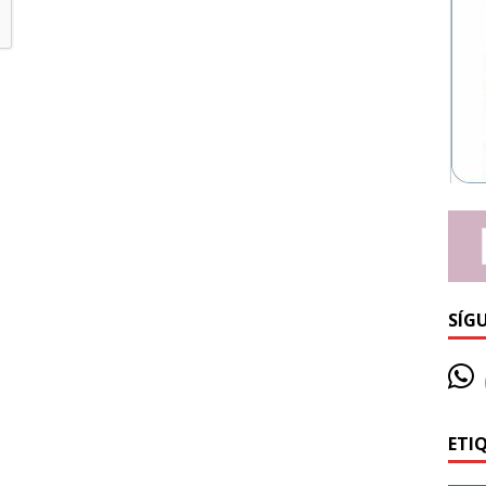
SÍG
ETI