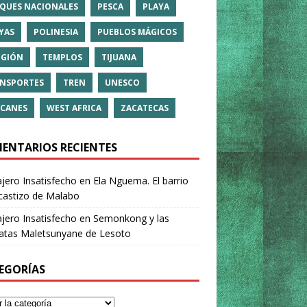
QUES NACIONALES
PESCA
PLAYA
YAS
POLINESIA
PUEBLOS MÁGICOS
IGIÓN
TEMPLOS
TIJUANA
NSPORTES
TREN
UNESCO
CANES
WEST AFRICA
ZACATECAS
ENTARIOS RECIENTES
ajero Insatisfecho
en
Ela Nguema. El barrio
castizo de Malabo
ajero Insatisfecho
en
Semonkong y las
ratas Maletsunyane de Lesoto
EGORÍAS