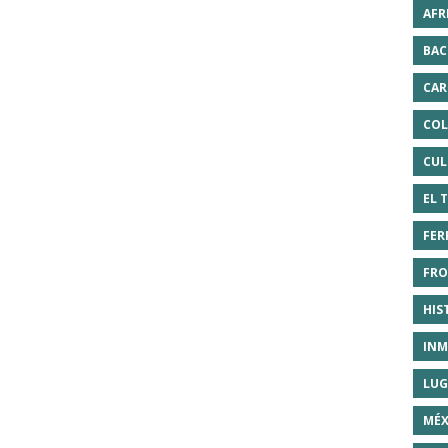
AFR
BAC
CAR
COL
CUL
EL 
FER
FRO
HIS
INM
LUG
MÉX