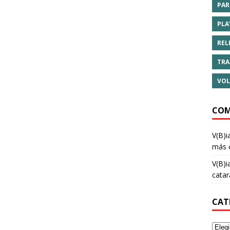
PAR
PLA
REL
TRA
VOL
COM
V(B)i
más 
V(B)i
cata
CAT