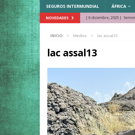
SEGUROS INTERMUNDIAL
ÁFRICA
[ 6 diciembre, 2025 ]
Semonk
NOVEDADES
[ 23 noviembre, 2025 ]
Muse
INICIO
Medios
lac assal13
KAZAJISTÁN
[ 22 noviembre, 2025 ]
¿Cam
lac assal13
REFLEXIONES VIAJERAS
[ 9 octubre, 2025 ]
JAMAICA. 
[ 27 septiembre, 2025 ]
Cóm
[ 3 agosto, 2025 ]
Qué ver e
[ 15 marzo, 2026 ]
Ela Ngue