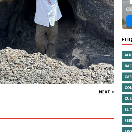
ETI
AFR
BAC
CAR
COL
NEXT
CUL
EL 
FER
FRO