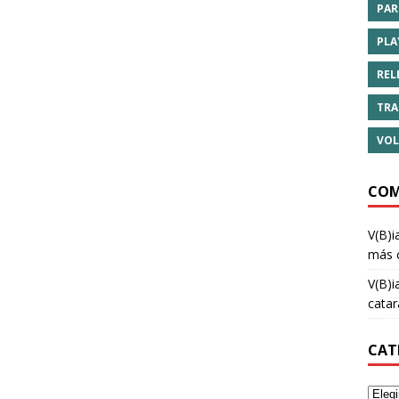
PAR
PLA
REL
TRA
VOL
COM
V(B)i
más 
V(B)i
cata
CAT