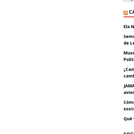
C
Ela 
Semo
de L
Muse
Polí
¿Cam
camb
JAMA
avio
Cómo
sost
Qué 