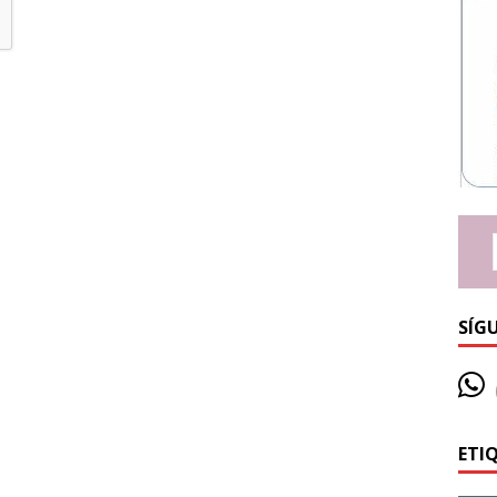
SÍG
ETI