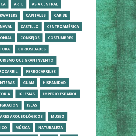
ICA
ARTE
ASIA CENTRAL
KWATERS
CAPITALES
CARIBE
NAVAL
CASTILLO
CENTROAMÉRICA
ONIAL
CONSEJOS
COSTUMBRES
TURA
CURIOSIDADES
TURISMO QUE GRAN INVENTO
ROCARRIL
FERROCARRILES
NTERAS
GUAM
HISPANIDAD
TORIA
IGLESIAS
IMPERIO ESPAÑOL
IGRACIÓN
ISLAS
ARES ARQUEOLÓGICOS
MUSEO
ICO
MÚSICA
NATURALEZA