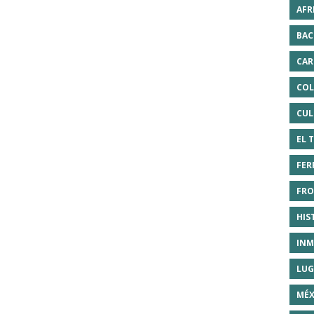
AFR
BAC
CAR
COL
CUL
EL 
FER
FRO
HIS
INM
LUG
MÉX