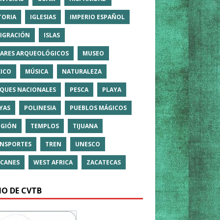
TORIA
IGLESIAS
IMPERIO ESPAÑOL
IGRACIÓN
ISLAS
ARES ARQUEOLÓGICOS
MUSEO
ICO
MÚSICA
NATURALEZA
QUES NACIONALES
PESCA
PLAYA
YAS
POLINESIA
PUEBLOS MÁGICOS
IGIÓN
TEMPLOS
TIJUANA
NSPORTES
TREN
UNESCO
CANES
WEST AFRICA
ZACATECAS
IO DE CVTB