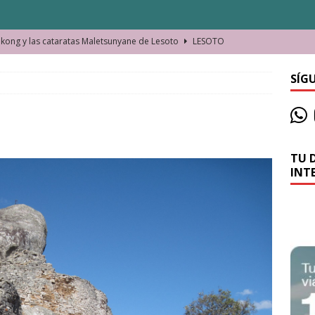
ong y las cataratas Maletsunyane de Lesoto
LESOTO
o de las Víctimas de la Represión Política en Shymkent, Kazajistán
SÍG
bian los lugares que visitamos o cambiamos nosotros?
TU 
La historia de la misteriosa avioneta de la playa
JAMAICA
INT
o moverse en Seychelles de manera sostenible
SEYCHELLES
n Manama. La capital de Baréin
BARÉIN
ma. El barrio más castizo de Malabo
GUINEA ECUATORIAL