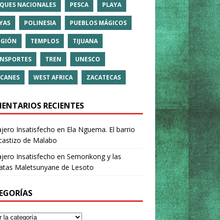
QUES NACIONALES
PESCA
PLAYA
YAS
POLINESIA
PUEBLOS MÁGICOS
IGIÓN
TEMPLOS
TIJUANA
NSPORTES
TREN
UNESCO
CANES
WEST AFRICA
ZACATECAS
ENTARIOS RECIENTES
ajero Insatisfecho
en
Ela Nguema. El barrio
castizo de Malabo
ajero Insatisfecho
en
Semonkong y las
ratas Maletsunyane de Lesoto
EGORÍAS