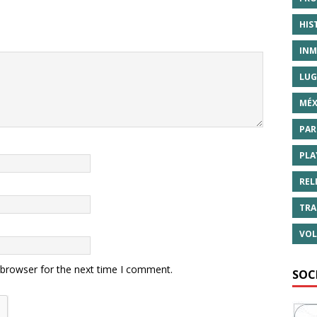
HIS
INM
LUG
MÉX
PAR
PLA
REL
TRA
VOL
 browser for the next time I comment.
SOC