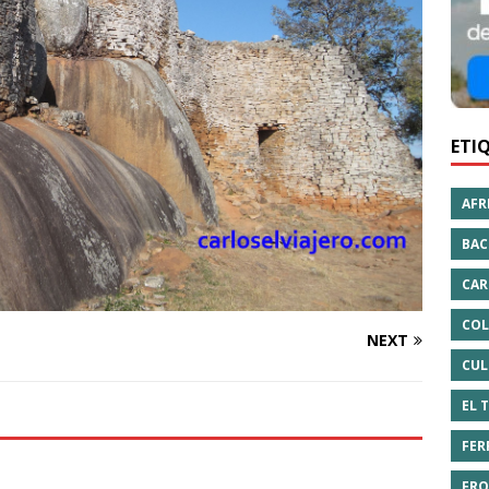
ETI
AFR
BAC
CAR
COL
NEXT
CUL
EL 
FER
FRO