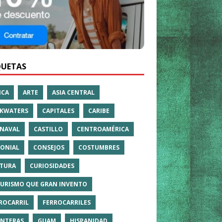
QUETAS
ICA
ARTE
ASIA CENTRAL
KWATERS
CAPITALES
CARIBE
NAVAL
CASTILLO
CENTROAMÉRICA
ONIAL
CONSEJOS
COSTUMBRES
TURA
CURIOSIDADES
TURISMO QUE GRAN INVENTO
ROCARRIL
FERROCARRILES
NTERAS
GUAM
HISPANIDAD