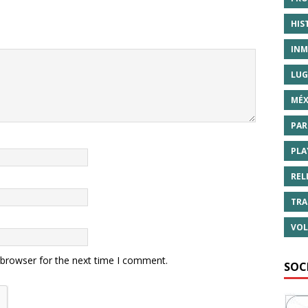
HIS
INM
LUG
MÉX
PAR
PLA
REL
TRA
VOL
 browser for the next time I comment.
SOC