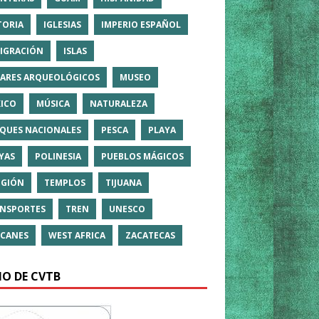
TORIA
IGLESIAS
IMPERIO ESPAÑOL
IGRACIÓN
ISLAS
ARES ARQUEOLÓGICOS
MUSEO
ICO
MÚSICA
NATURALEZA
QUES NACIONALES
PESCA
PLAYA
YAS
POLINESIA
PUEBLOS MÁGICOS
IGIÓN
TEMPLOS
TIJUANA
NSPORTES
TREN
UNESCO
CANES
WEST AFRICA
ZACATECAS
IO DE CVTB