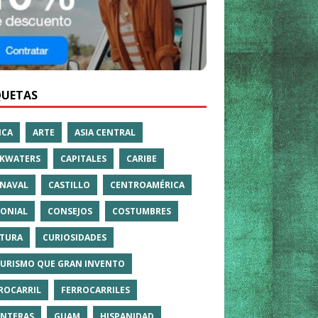
QUETAS
ICA
ARTE
ASIA CENTRAL
KWATERS
CAPITALES
CARIBE
NAVAL
CASTILLO
CENTROAMÉRICA
ONIAL
CONSEJOS
COSTUMBRES
TURA
CURIOSIDADES
TURISMO QUE GRAN INVENTO
ROCARRIL
FERROCARRILES
NTERAS
GUAM
HISPANIDAD