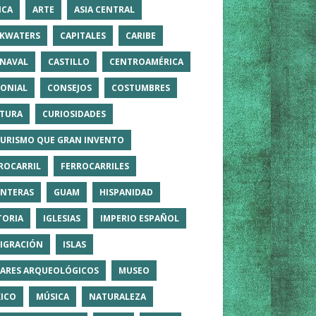
ICA
ARTE
ASIA CENTRAL
KWATERS
CAPITALES
CARIBE
NAVAL
CASTILLO
CENTROAMÉRICA
ONIAL
CONSEJOS
COSTUMBRES
TURA
CURIOSIDADES
TURISMO QUE GRAN INVENTO
ROCARRIL
FERROCARRILES
NTERAS
GUAM
HISPANIDAD
TORIA
IGLESIAS
IMPERIO ESPAÑOL
IGRACIÓN
ISLAS
ARES ARQUEOLÓGICOS
MUSEO
ICO
MÚSICA
NATURALEZA