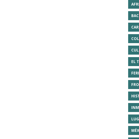
AFR
BAC
CAR
COL
CUL
EL 
FER
FRO
HIS
INM
LUG
MÉX