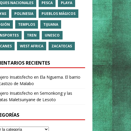
QUES NACIONALES
PESCA
PLAYA
YAS
POLINESIA
PUEBLOS MÁGICOS
IGIÓN
TEMPLOS
TIJUANA
NSPORTES
TREN
UNESCO
CANES
WEST AFRICA
ZACATECAS
ENTARIOS RECIENTES
ajero Insatisfecho
en
Ela Nguema. El barrio
castizo de Malabo
ajero Insatisfecho
en
Semonkong y las
ratas Maletsunyane de Lesoto
EGORÍAS