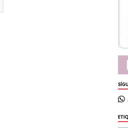
SÍG
ETI