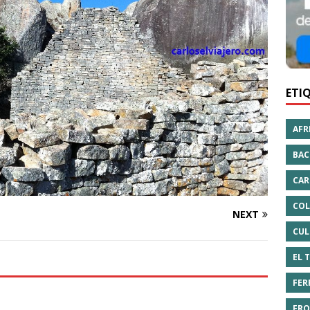
ETI
AFR
BAC
CAR
COL
NEXT
CUL
EL 
FER
FRO