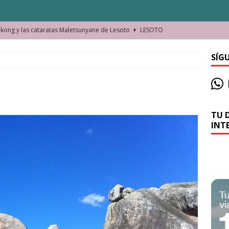
ong y las cataratas Maletsunyane de Lesoto
LESOTO
o de las Víctimas de la Represión Política en Shymkent, Kazajistán
SÍG
bian los lugares que visitamos o cambiamos nosotros?
TU 
La historia de la misteriosa avioneta de la playa
JAMAICA
INT
o moverse en Seychelles de manera sostenible
SEYCHELLES
n Manama. La capital de Baréin
BARÉIN
ma. El barrio más castizo de Malabo
GUINEA ECUATORIAL