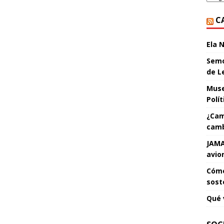
C
Ela 
Semo
de L
Muse
Polí
¿Cam
camb
JAMA
avio
Cómo
sost
Qué 