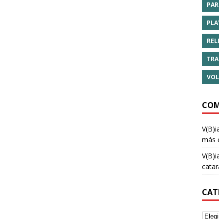
PAR
PLA
REL
TRA
VOL
COM
V(B)i
más 
V(B)i
cata
CAT