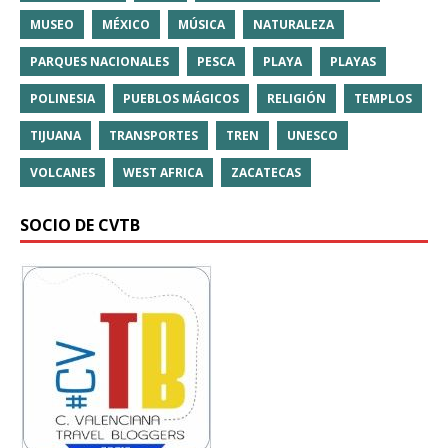
MUSEO
MÉXICO
MÚSICA
NATURALEZA
PARQUES NACIONALES
PESCA
PLAYA
PLAYAS
POLINESIA
PUEBLOS MÁGICOS
RELIGIÓN
TEMPLOS
TIJUANA
TRANSPORTES
TREN
UNESCO
VOLCANES
WEST AFRICA
ZACATECAS
SOCIO DE CVTB