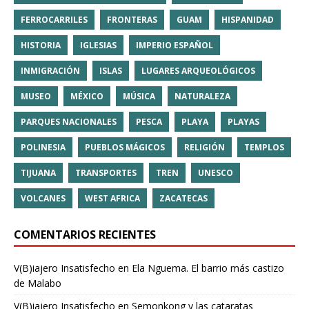
FERROCARRILES
FRONTERAS
GUAM
HISPANIDAD
HISTORIA
IGLESIAS
IMPERIO ESPAÑOL
INMIGRACIÓN
ISLAS
LUGARES ARQUEOLÓGICOS
MUSEO
MÉXICO
MÚSICA
NATURALEZA
PARQUES NACIONALES
PESCA
PLAYA
PLAYAS
POLINESIA
PUEBLOS MÁGICOS
RELIGIÓN
TEMPLOS
TIJUANA
TRANSPORTES
TREN
UNESCO
VOLCANES
WEST AFRICA
ZACATECAS
COMENTARIOS RECIENTES
V(B)iajero Insatisfecho
en
Ela Nguema. El barrio más castizo
de Malabo
V(B)iajero Insatisfecho
en
Semonkong y las cataratas