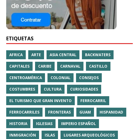
ETIQUETAS
AFRICA
ARTE
ASIA CENTRAL
BACKWATERS
CAPITALES
CARIBE
CARNAVAL
CASTILLO
CENTROAMÉRICA
COLONIAL
CONSEJOS
COSTUMBRES
CULTURA
CURIOSIDADES
EL TURISMO QUE GRAN INVENTO
FERROCARRIL
FERROCARRILES
FRONTERAS
GUAM
HISPANIDAD
HISTORIA
IGLESIAS
IMPERIO ESPAÑOL
INMIGRACIÓN
ISLAS
LUGARES ARQUEOLÓGICOS