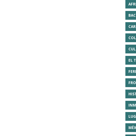
AFR
BAC
CAR
COL
CUL
EL 
FER
FRO
HIS
INM
LUG
MÉX