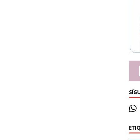
SÍG
ETI