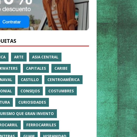
QUETAS
ICA
ARTE
ASIA CENTRAL
KWATERS
CAPITALES
CARIBE
NAVAL
CASTILLO
CENTROAMÉRICA
ONIAL
CONSEJOS
COSTUMBRES
TURA
CURIOSIDADES
TURISMO QUE GRAN INVENTO
ROCARRIL
FERROCARRILES
NTERAS
GUAM
HISPANIDAD