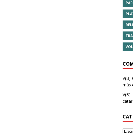
PAR
PLA
REL
TRA
VOL
COM
V(B)i
más 
V(B)i
cata
CAT