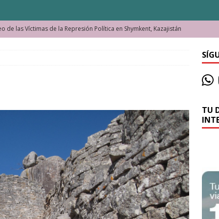
o de las Víctimas de la Represión Política en Shymkent, Kazajistán
SÍG
bian los lugares que visitamos o cambiamos nosotros?
La historia de la misteriosa avioneta de la playa
JAMAICA
TU 
o moverse en Seychelles de manera sostenible
SEYCHELLES
INT
n Manama. La capital de Baréin
BARÉIN
ma. El barrio más castizo de Malabo
GUINEA ECUATORIAL
ong y las cataratas Maletsunyane de Lesoto
LESOTO