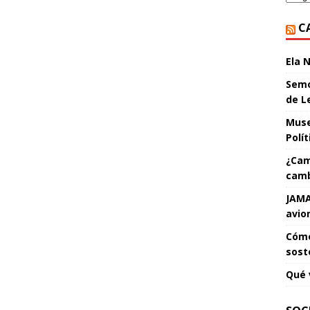
C
Ela 
Semo
de L
Muse
Polí
¿Cam
camb
JAMA
avio
Cómo
sost
Qué 