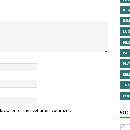
HIS
INM
LUG
MÉX
PAR
PLA
REL
TRA
VOL
 browser for the next time I comment.
SOC