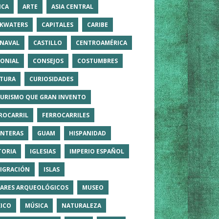
ICA
ARTE
ASIA CENTRAL
KWATERS
CAPITALES
CARIBE
NAVAL
CASTILLO
CENTROAMÉRICA
ONIAL
CONSEJOS
COSTUMBRES
TURA
CURIOSIDADES
TURISMO QUE GRAN INVENTO
ROCARRIL
FERROCARRILES
NTERAS
GUAM
HISPANIDAD
TORIA
IGLESIAS
IMPERIO ESPAÑOL
IGRACIÓN
ISLAS
ARES ARQUEOLÓGICOS
MUSEO
ICO
MÚSICA
NATURALEZA