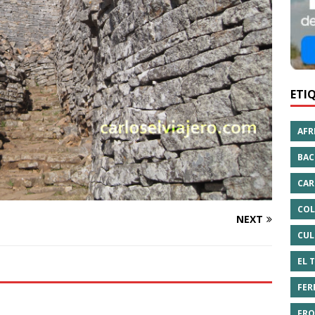
ETI
AFR
BAC
CAR
COL
NEXT
CUL
EL 
FER
FRO