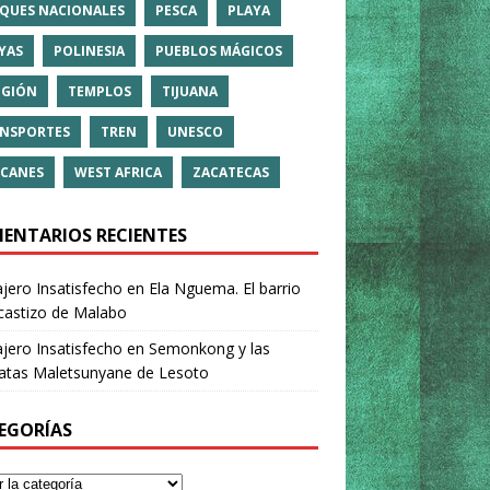
QUES NACIONALES
PESCA
PLAYA
YAS
POLINESIA
PUEBLOS MÁGICOS
IGIÓN
TEMPLOS
TIJUANA
NSPORTES
TREN
UNESCO
CANES
WEST AFRICA
ZACATECAS
ENTARIOS RECIENTES
ajero Insatisfecho
en
Ela Nguema. El barrio
castizo de Malabo
ajero Insatisfecho
en
Semonkong y las
ratas Maletsunyane de Lesoto
EGORÍAS