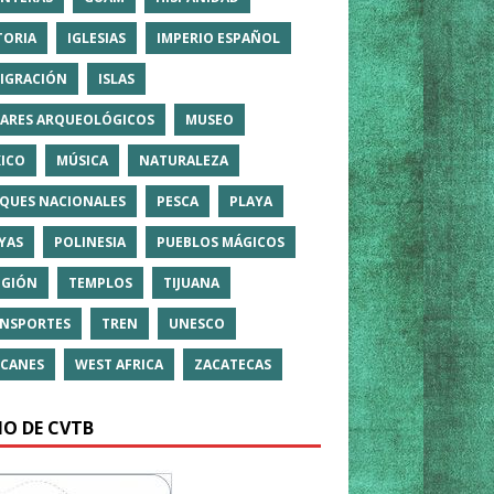
TORIA
IGLESIAS
IMPERIO ESPAÑOL
IGRACIÓN
ISLAS
ARES ARQUEOLÓGICOS
MUSEO
ICO
MÚSICA
NATURALEZA
QUES NACIONALES
PESCA
PLAYA
YAS
POLINESIA
PUEBLOS MÁGICOS
IGIÓN
TEMPLOS
TIJUANA
NSPORTES
TREN
UNESCO
CANES
WEST AFRICA
ZACATECAS
IO DE CVTB