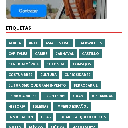
ETIQUETAS
AFRICA
ARTE
ASIA CENTRAL
BACKWATERS
CAPITALES
CARIBE
CARNAVAL
CASTILLO
CENTROAMÉRICA
COLONIAL
CONSEJOS
COSTUMBRES
CULTURA
CURIOSIDADES
EL TURISMO QUE GRAN INVENTO
FERROCARRIL
FERROCARRILES
FRONTERAS
GUAM
HISPANIDAD
HISTORIA
IGLESIAS
IMPERIO ESPAÑOL
INMIGRACIÓN
ISLAS
LUGARES ARQUEOLÓGICOS
MUSEO
MÉXICO
MÚSICA
NATURALEZA