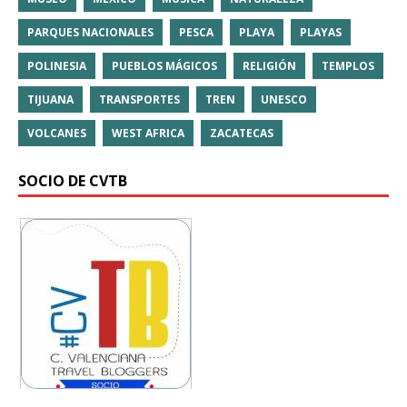
PARQUES NACIONALES
PESCA
PLAYA
PLAYAS
POLINESIA
PUEBLOS MÁGICOS
RELIGIÓN
TEMPLOS
TIJUANA
TRANSPORTES
TREN
UNESCO
VOLCANES
WEST AFRICA
ZACATECAS
SOCIO DE CVTB