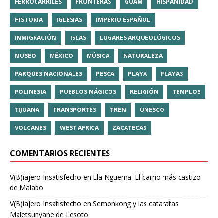
FERROCARRILES
FRONTERAS
GUAM
HISPANIDAD
HISTORIA
IGLESIAS
IMPERIO ESPAÑOL
INMIGRACIÓN
ISLAS
LUGARES ARQUEOLÓGICOS
MUSEO
MÉXICO
MÚSICA
NATURALEZA
PARQUES NACIONALES
PESCA
PLAYA
PLAYAS
POLINESIA
PUEBLOS MÁGICOS
RELIGIÓN
TEMPLOS
TIJUANA
TRANSPORTES
TREN
UNESCO
VOLCANES
WEST AFRICA
ZACATECAS
COMENTARIOS RECIENTES
V(B)iajero Insatisfecho
en
Ela Nguema. El barrio más castizo
de Malabo
V(B)iajero Insatisfecho
en
Semonkong y las cataratas
Maletsunyane de Lesoto