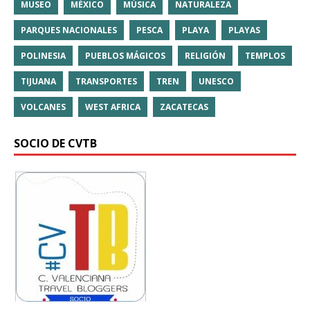
MUSEO
MÉXICO
MÚSICA
NATURALEZA
PARQUES NACIONALES
PESCA
PLAYA
PLAYAS
POLINESIA
PUEBLOS MÁGICOS
RELIGIÓN
TEMPLOS
TIJUANA
TRANSPORTES
TREN
UNESCO
VOLCANES
WEST AFRICA
ZACATECAS
SOCIO DE CVTB