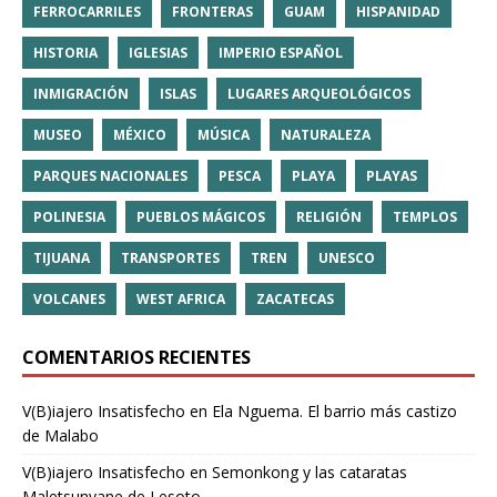
FERROCARRILES
FRONTERAS
GUAM
HISPANIDAD
HISTORIA
IGLESIAS
IMPERIO ESPAÑOL
INMIGRACIÓN
ISLAS
LUGARES ARQUEOLÓGICOS
MUSEO
MÉXICO
MÚSICA
NATURALEZA
PARQUES NACIONALES
PESCA
PLAYA
PLAYAS
POLINESIA
PUEBLOS MÁGICOS
RELIGIÓN
TEMPLOS
TIJUANA
TRANSPORTES
TREN
UNESCO
VOLCANES
WEST AFRICA
ZACATECAS
COMENTARIOS RECIENTES
V(B)iajero Insatisfecho
en
Ela Nguema. El barrio más castizo
de Malabo
V(B)iajero Insatisfecho
en
Semonkong y las cataratas
Maletsunyane de Lesoto