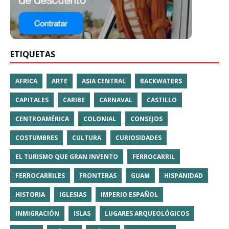
ETIQUETAS
AFRICA
ARTE
ASIA CENTRAL
BACKWATERS
CAPITALES
CARIBE
CARNAVAL
CASTILLO
CENTROAMÉRICA
COLONIAL
CONSEJOS
COSTUMBRES
CULTURA
CURIOSIDADES
EL TURISMO QUE GRAN INVENTO
FERROCARRIL
FERROCARRILES
FRONTERAS
GUAM
HISPANIDAD
HISTORIA
IGLESIAS
IMPERIO ESPAÑOL
INMIGRACIÓN
ISLAS
LUGARES ARQUEOLÓGICOS