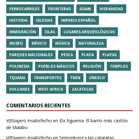
FERROCARRILES
FRONTERAS
GUAM
HISPANIDAD
HISTORIA
IGLESIAS
IMPERIO ESPAÑOL
INMIGRACIÓN
ISLAS
LUGARES ARQUEOLÓGICOS
MUSEO
MÉXICO
MÚSICA
NATURALEZA
PARQUES NACIONALES
PESCA
PLAYA
PLAYAS
POLINESIA
PUEBLOS MÁGICOS
RELIGIÓN
TEMPLOS
TIJUANA
TRANSPORTES
TREN
UNESCO
VOLCANES
WEST AFRICA
ZACATECAS
COMENTARIOS RECIENTES
V(B)iajero Insatisfecho
en
Ela Nguema. El barrio más castizo
de Malabo
V(B)iajero Insatisfecho
en
Semonkong y las cataratas