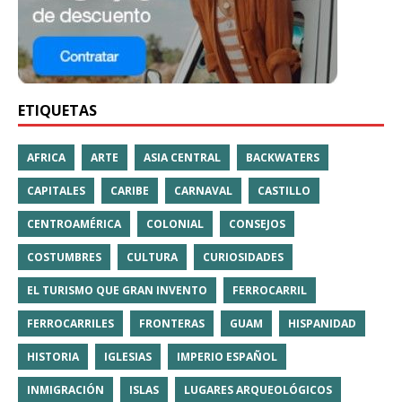
ETIQUETAS
AFRICA
ARTE
ASIA CENTRAL
BACKWATERS
CAPITALES
CARIBE
CARNAVAL
CASTILLO
CENTROAMÉRICA
COLONIAL
CONSEJOS
COSTUMBRES
CULTURA
CURIOSIDADES
EL TURISMO QUE GRAN INVENTO
FERROCARRIL
FERROCARRILES
FRONTERAS
GUAM
HISPANIDAD
HISTORIA
IGLESIAS
IMPERIO ESPAÑOL
INMIGRACIÓN
ISLAS
LUGARES ARQUEOLÓGICOS