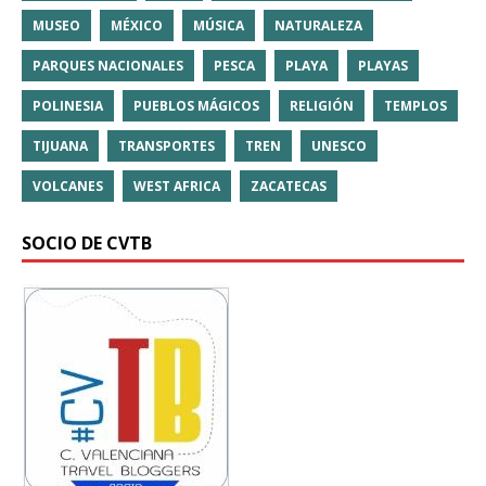
MUSEO
MÉXICO
MÚSICA
NATURALEZA
PARQUES NACIONALES
PESCA
PLAYA
PLAYAS
POLINESIA
PUEBLOS MÁGICOS
RELIGIÓN
TEMPLOS
TIJUANA
TRANSPORTES
TREN
UNESCO
VOLCANES
WEST AFRICA
ZACATECAS
SOCIO DE CVTB