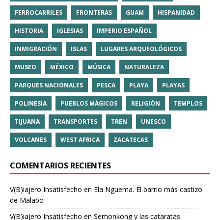
FERROCARRILES
FRONTERAS
GUAM
HISPANIDAD
HISTORIA
IGLESIAS
IMPERIO ESPAÑOL
INMIGRACIÓN
ISLAS
LUGARES ARQUEOLÓGICOS
MUSEO
MÉXICO
MÚSICA
NATURALEZA
PARQUES NACIONALES
PESCA
PLAYA
PLAYAS
POLINESIA
PUEBLOS MÁGICOS
RELIGIÓN
TEMPLOS
TIJUANA
TRANSPORTES
TREN
UNESCO
VOLCANES
WEST AFRICA
ZACATECAS
COMENTARIOS RECIENTES
V(B)iajero Insatisfecho
en
Ela Nguema. El barrio más castizo
de Malabo
V(B)iajero Insatisfecho
en
Semonkong y las cataratas