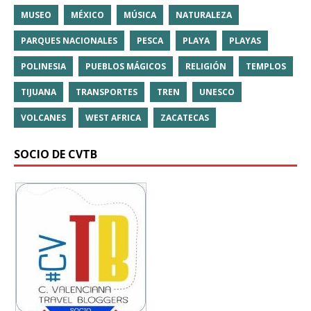
MUSEO
MÉXICO
MÚSICA
NATURALEZA
PARQUES NACIONALES
PESCA
PLAYA
PLAYAS
POLINESIA
PUEBLOS MÁGICOS
RELIGIÓN
TEMPLOS
TIJUANA
TRANSPORTES
TREN
UNESCO
VOLCANES
WEST AFRICA
ZACATECAS
SOCIO DE CVTB