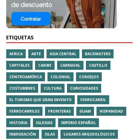
ETIQUETAS
AFRICA
ARTE
ASIA CENTRAL
BACKWATERS
CAPITALES
CARIBE
CARNAVAL
CASTILLO
CENTROAMÉRICA
COLONIAL
CONSEJOS
COSTUMBRES
CULTURA
CURIOSIDADES
EL TURISMO QUE GRAN INVENTO
FERROCARRIL
FERROCARRILES
FRONTERAS
GUAM
HISPANIDAD
HISTORIA
IGLESIAS
IMPERIO ESPAÑOL
INMIGRACIÓN
ISLAS
LUGARES ARQUEOLÓGICOS