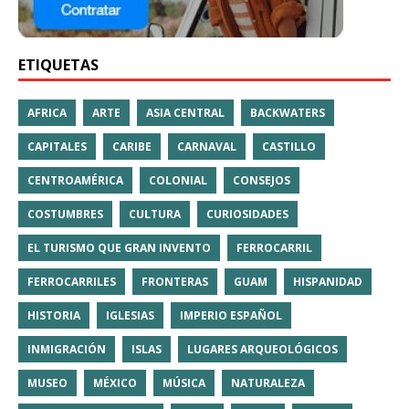
ETIQUETAS
AFRICA
ARTE
ASIA CENTRAL
BACKWATERS
CAPITALES
CARIBE
CARNAVAL
CASTILLO
CENTROAMÉRICA
COLONIAL
CONSEJOS
COSTUMBRES
CULTURA
CURIOSIDADES
EL TURISMO QUE GRAN INVENTO
FERROCARRIL
FERROCARRILES
FRONTERAS
GUAM
HISPANIDAD
HISTORIA
IGLESIAS
IMPERIO ESPAÑOL
INMIGRACIÓN
ISLAS
LUGARES ARQUEOLÓGICOS
MUSEO
MÉXICO
MÚSICA
NATURALEZA