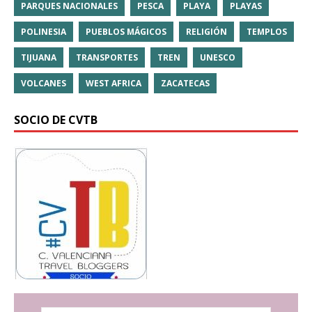
PARQUES NACIONALES
PESCA
PLAYA
PLAYAS
POLINESIA
PUEBLOS MÁGICOS
RELIGIÓN
TEMPLOS
TIJUANA
TRANSPORTES
TREN
UNESCO
VOLCANES
WEST AFRICA
ZACATECAS
SOCIO DE CVTB