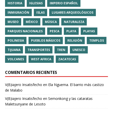
HISTORIA
IGLESIAS
IMPERIO ESPAÑOL
INMIGRACIÓN
ISLAS
LUGARES ARQUEOLÓGICOS
MUSEO
MÉXICO
MÚSICA
NATURALEZA
PARQUES NACIONALES
PESCA
PLAYA
PLAYAS
POLINESIA
PUEBLOS MÁGICOS
RELIGIÓN
TEMPLOS
TIJUANA
TRANSPORTES
TREN
UNESCO
VOLCANES
WEST AFRICA
ZACATECAS
COMENTARIOS RECIENTES
V(B)iajero Insatisfecho
en
Ela Nguema. El barrio más castizo
de Malabo
V(B)iajero Insatisfecho
en
Semonkong y las cataratas
Maletsunyane de Lesoto