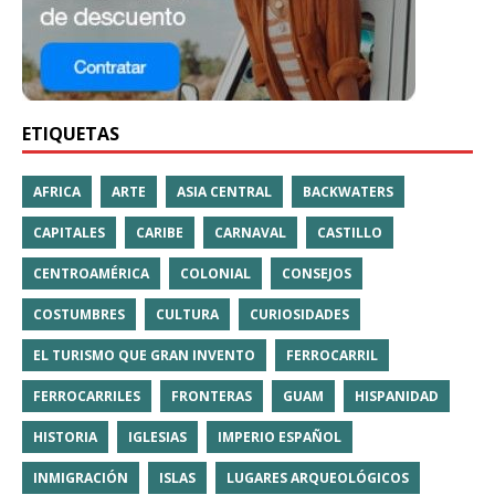
ETIQUETAS
AFRICA
ARTE
ASIA CENTRAL
BACKWATERS
CAPITALES
CARIBE
CARNAVAL
CASTILLO
CENTROAMÉRICA
COLONIAL
CONSEJOS
COSTUMBRES
CULTURA
CURIOSIDADES
EL TURISMO QUE GRAN INVENTO
FERROCARRIL
FERROCARRILES
FRONTERAS
GUAM
HISPANIDAD
HISTORIA
IGLESIAS
IMPERIO ESPAÑOL
INMIGRACIÓN
ISLAS
LUGARES ARQUEOLÓGICOS