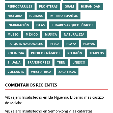
FERROCARRILES
FRONTERAS
GUAM
HISPANIDAD
HISTORIA
IGLESIAS
IMPERIO ESPAÑOL
INMIGRACIÓN
ISLAS
LUGARES ARQUEOLÓGICOS
MUSEO
MÉXICO
MÚSICA
NATURALEZA
PARQUES NACIONALES
PESCA
PLAYA
PLAYAS
POLINESIA
PUEBLOS MÁGICOS
RELIGIÓN
TEMPLOS
TIJUANA
TRANSPORTES
TREN
UNESCO
VOLCANES
WEST AFRICA
ZACATECAS
COMENTARIOS RECIENTES
V(B)iajero Insatisfecho
en
Ela Nguema. El barrio más castizo
de Malabo
V(B)iajero Insatisfecho
en
Semonkong y las cataratas