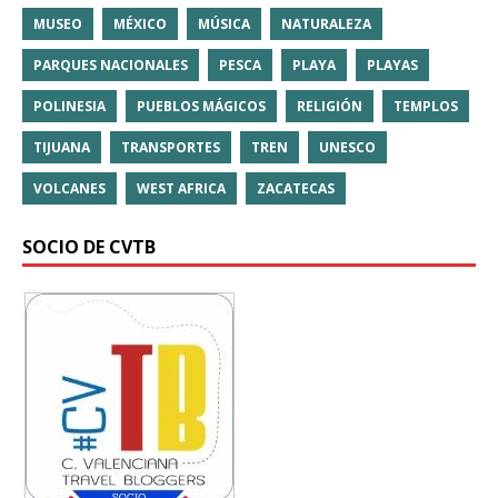
MUSEO
MÉXICO
MÚSICA
NATURALEZA
PARQUES NACIONALES
PESCA
PLAYA
PLAYAS
POLINESIA
PUEBLOS MÁGICOS
RELIGIÓN
TEMPLOS
TIJUANA
TRANSPORTES
TREN
UNESCO
VOLCANES
WEST AFRICA
ZACATECAS
SOCIO DE CVTB