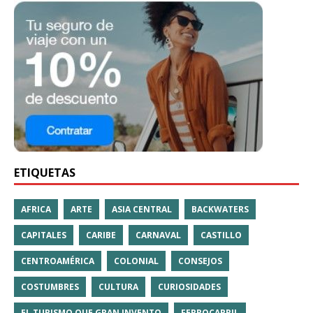
ETIQUETAS
AFRICA
ARTE
ASIA CENTRAL
BACKWATERS
CAPITALES
CARIBE
CARNAVAL
CASTILLO
CENTROAMÉRICA
COLONIAL
CONSEJOS
COSTUMBRES
CULTURA
CURIOSIDADES
EL TURISMO QUE GRAN INVENTO
FERROCARRIL