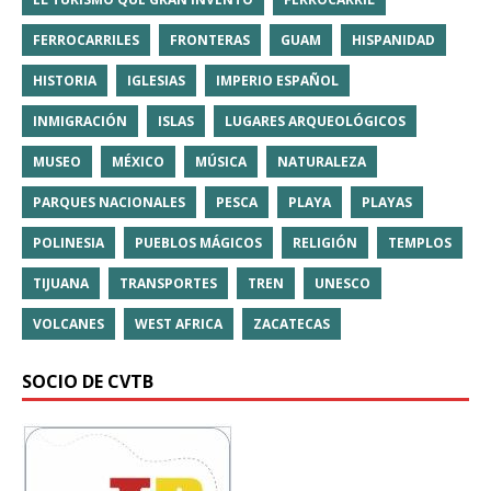
FERROCARRILES
FRONTERAS
GUAM
HISPANIDAD
HISTORIA
IGLESIAS
IMPERIO ESPAÑOL
INMIGRACIÓN
ISLAS
LUGARES ARQUEOLÓGICOS
MUSEO
MÉXICO
MÚSICA
NATURALEZA
PARQUES NACIONALES
PESCA
PLAYA
PLAYAS
POLINESIA
PUEBLOS MÁGICOS
RELIGIÓN
TEMPLOS
TIJUANA
TRANSPORTES
TREN
UNESCO
VOLCANES
WEST AFRICA
ZACATECAS
SOCIO DE CVTB