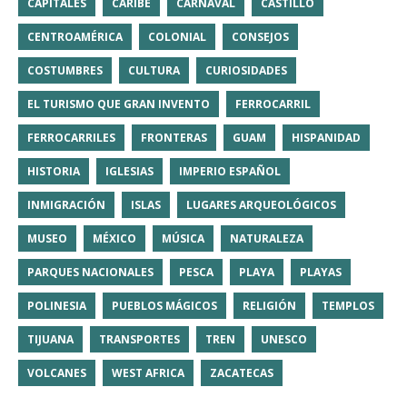
CAPITALES
CARIBE
CARNAVAL
CASTILLO
CENTROAMÉRICA
COLONIAL
CONSEJOS
COSTUMBRES
CULTURA
CURIOSIDADES
EL TURISMO QUE GRAN INVENTO
FERROCARRIL
FERROCARRILES
FRONTERAS
GUAM
HISPANIDAD
HISTORIA
IGLESIAS
IMPERIO ESPAÑOL
INMIGRACIÓN
ISLAS
LUGARES ARQUEOLÓGICOS
MUSEO
MÉXICO
MÚSICA
NATURALEZA
PARQUES NACIONALES
PESCA
PLAYA
PLAYAS
POLINESIA
PUEBLOS MÁGICOS
RELIGIÓN
TEMPLOS
TIJUANA
TRANSPORTES
TREN
UNESCO
VOLCANES
WEST AFRICA
ZACATECAS