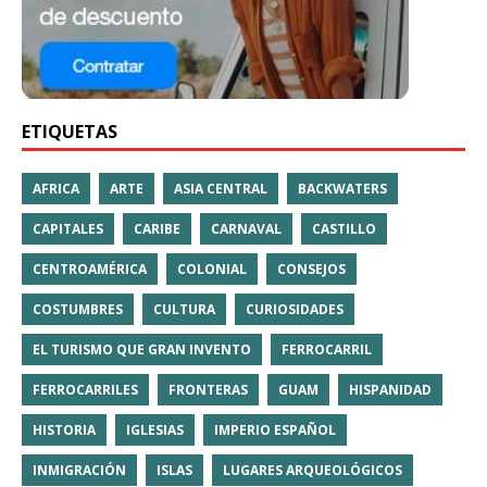
ETIQUETAS
AFRICA
ARTE
ASIA CENTRAL
BACKWATERS
CAPITALES
CARIBE
CARNAVAL
CASTILLO
CENTROAMÉRICA
COLONIAL
CONSEJOS
COSTUMBRES
CULTURA
CURIOSIDADES
EL TURISMO QUE GRAN INVENTO
FERROCARRIL
FERROCARRILES
FRONTERAS
GUAM
HISPANIDAD
HISTORIA
IGLESIAS
IMPERIO ESPAÑOL
INMIGRACIÓN
ISLAS
LUGARES ARQUEOLÓGICOS