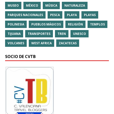
MUSEO
MÉXICO
MÚSICA
NATURALEZA
PARQUES NACIONALES
PESCA
PLAYA
PLAYAS
POLINESIA
PUEBLOS MÁGICOS
RELIGIÓN
TEMPLOS
TIJUANA
TRANSPORTES
TREN
UNESCO
VOLCANES
WEST AFRICA
ZACATECAS
SOCIO DE CVTB