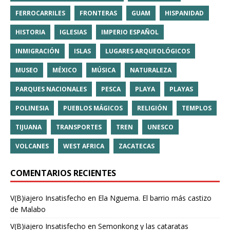
FERROCARRILES
FRONTERAS
GUAM
HISPANIDAD
HISTORIA
IGLESIAS
IMPERIO ESPAÑOL
INMIGRACIÓN
ISLAS
LUGARES ARQUEOLÓGICOS
MUSEO
MÉXICO
MÚSICA
NATURALEZA
PARQUES NACIONALES
PESCA
PLAYA
PLAYAS
POLINESIA
PUEBLOS MÁGICOS
RELIGIÓN
TEMPLOS
TIJUANA
TRANSPORTES
TREN
UNESCO
VOLCANES
WEST AFRICA
ZACATECAS
COMENTARIOS RECIENTES
V(B)iajero Insatisfecho
en
Ela Nguema. El barrio más castizo
de Malabo
V(B)iajero Insatisfecho
en
Semonkong y las cataratas