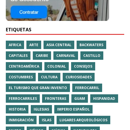
ETIQUETAS
AFRICA
ARTE
ASIA CENTRAL
BACKWATERS
CAPITALES
CARIBE
CARNAVAL
CASTILLO
CENTROAMÉRICA
COLONIAL
CONSEJOS
COSTUMBRES
CULTURA
CURIOSIDADES
EL TURISMO QUE GRAN INVENTO
FERROCARRIL
FERROCARRILES
FRONTERAS
GUAM
HISPANIDAD
HISTORIA
IGLESIAS
IMPERIO ESPAÑOL
INMIGRACIÓN
ISLAS
LUGARES ARQUEOLÓGICOS