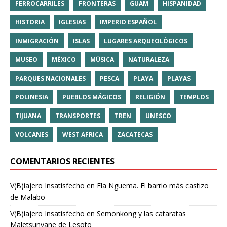
FERROCARRILES
FRONTERAS
GUAM
HISPANIDAD
HISTORIA
IGLESIAS
IMPERIO ESPAÑOL
INMIGRACIÓN
ISLAS
LUGARES ARQUEOLÓGICOS
MUSEO
MÉXICO
MÚSICA
NATURALEZA
PARQUES NACIONALES
PESCA
PLAYA
PLAYAS
POLINESIA
PUEBLOS MÁGICOS
RELIGIÓN
TEMPLOS
TIJUANA
TRANSPORTES
TREN
UNESCO
VOLCANES
WEST AFRICA
ZACATECAS
COMENTARIOS RECIENTES
V(B)iajero Insatisfecho
en
Ela Nguema. El barrio más castizo
de Malabo
V(B)iajero Insatisfecho
en
Semonkong y las cataratas
Maletsunyane de Lesoto