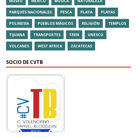
MUSEO
MÉXICO
MÚSICA
NATURALEZA
PARQUES NACIONALES
PESCA
PLAYA
PLAYAS
POLINESIA
PUEBLOS MÁGICOS
RELIGIÓN
TEMPLOS
TIJUANA
TRANSPORTES
TREN
UNESCO
VOLCANES
WEST AFRICA
ZACATECAS
SOCIO DE CVTB