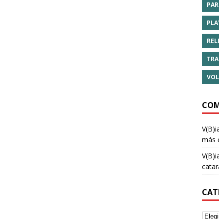
PAR
PLA
REL
TRA
VOL
COM
V(B)i
más 
V(B)i
cata
CAT