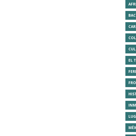
AFR
BAC
CAR
COL
CUL
EL 
FER
FRO
HIS
INM
LUG
MÉX