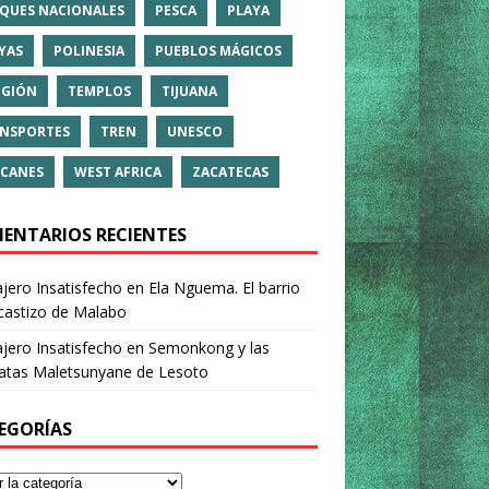
QUES NACIONALES
PESCA
PLAYA
YAS
POLINESIA
PUEBLOS MÁGICOS
IGIÓN
TEMPLOS
TIJUANA
NSPORTES
TREN
UNESCO
CANES
WEST AFRICA
ZACATECAS
ENTARIOS RECIENTES
ajero Insatisfecho
en
Ela Nguema. El barrio
castizo de Malabo
ajero Insatisfecho
en
Semonkong y las
ratas Maletsunyane de Lesoto
EGORÍAS