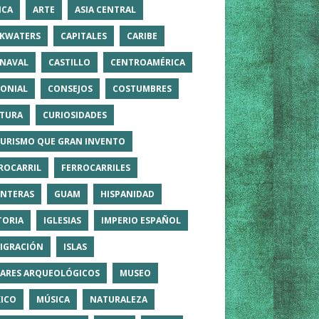
ICA
ARTE
ASIA CENTRAL
KWATERS
CAPITALES
CARIBE
NAVAL
CASTILLO
CENTROAMÉRICA
ONIAL
CONSEJOS
COSTUMBRES
TURA
CURIOSIDADES
TURISMO QUE GRAN INVENTO
ROCARRIL
FERROCARRILES
NTERAS
GUAM
HISPANIDAD
TORIA
IGLESIAS
IMPERIO ESPAÑOL
IGRACIÓN
ISLAS
ARES ARQUEOLÓGICOS
MUSEO
ICO
MÚSICA
NATURALEZA