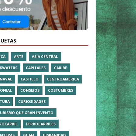
QUETAS
ICA
ARTE
ASIA CENTRAL
KWATERS
CAPITALES
CARIBE
NAVAL
CASTILLO
CENTROAMÉRICA
ONIAL
CONSEJOS
COSTUMBRES
TURA
CURIOSIDADES
TURISMO QUE GRAN INVENTO
ROCARRIL
FERROCARRILES
NTERAS
GUAM
HISPANIDAD