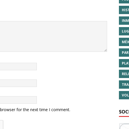
HIS
INM
LUG
MÉX
PAR
PLA
REL
TRA
VOL
 browser for the next time I comment.
SOC