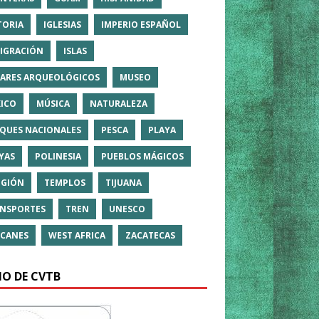
TORIA
IGLESIAS
IMPERIO ESPAÑOL
IGRACIÓN
ISLAS
ARES ARQUEOLÓGICOS
MUSEO
ICO
MÚSICA
NATURALEZA
QUES NACIONALES
PESCA
PLAYA
YAS
POLINESIA
PUEBLOS MÁGICOS
IGIÓN
TEMPLOS
TIJUANA
NSPORTES
TREN
UNESCO
CANES
WEST AFRICA
ZACATECAS
IO DE CVTB