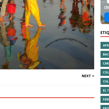
ETI
AFR
BAC
CAR
COL
NEXT
CUL
EL 
FER
FRO