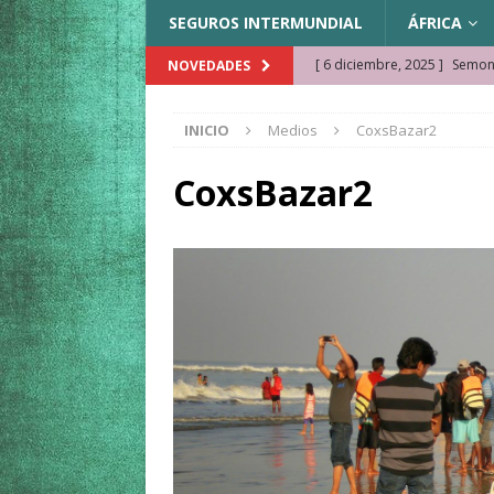
SEGUROS INTERMUNDIAL
ÁFRICA
[ 6 diciembre, 2025 ]
Semonk
NOVEDADES
[ 23 noviembre, 2025 ]
Muse
INICIO
Medios
CoxsBazar2
KAZAJISTÁN
[ 22 noviembre, 2025 ]
¿Cam
CoxsBazar2
REFLEXIONES VIAJERAS
[ 9 octubre, 2025 ]
JAMAICA. 
[ 27 septiembre, 2025 ]
Cóm
[ 3 agosto, 2025 ]
Qué ver e
[ 15 marzo, 2026 ]
Ela Ngue