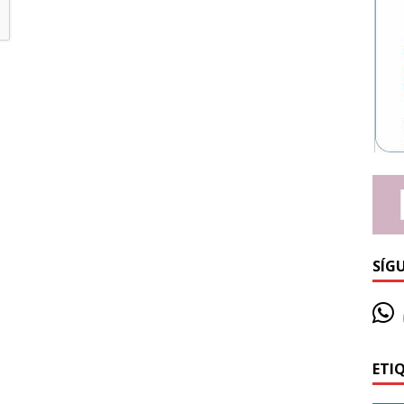
SÍG
ETI