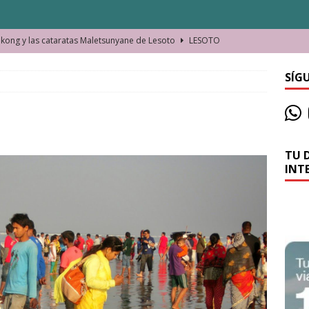
ong y las cataratas Maletsunyane de Lesoto
LESOTO
o de las Víctimas de la Represión Política en Shymkent, Kazajistán
SÍG
bian los lugares que visitamos o cambiamos nosotros?
TU 
La historia de la misteriosa avioneta de la playa
JAMAICA
INT
o moverse en Seychelles de manera sostenible
SEYCHELLES
n Manama. La capital de Baréin
BARÉIN
ma. El barrio más castizo de Malabo
GUINEA ECUATORIAL