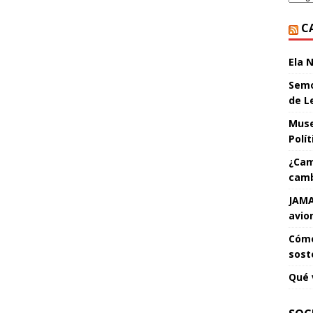
C
Ela 
Semo
de L
Muse
Polí
¿Cam
camb
JAMA
avio
Cómo
sost
Qué 