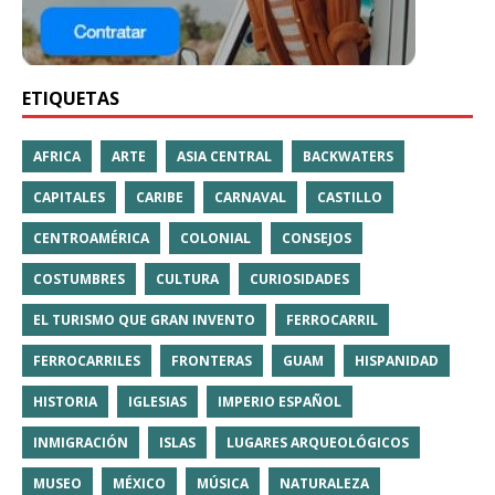
ETIQUETAS
AFRICA
ARTE
ASIA CENTRAL
BACKWATERS
CAPITALES
CARIBE
CARNAVAL
CASTILLO
CENTROAMÉRICA
COLONIAL
CONSEJOS
COSTUMBRES
CULTURA
CURIOSIDADES
EL TURISMO QUE GRAN INVENTO
FERROCARRIL
FERROCARRILES
FRONTERAS
GUAM
HISPANIDAD
HISTORIA
IGLESIAS
IMPERIO ESPAÑOL
INMIGRACIÓN
ISLAS
LUGARES ARQUEOLÓGICOS
MUSEO
MÉXICO
MÚSICA
NATURALEZA