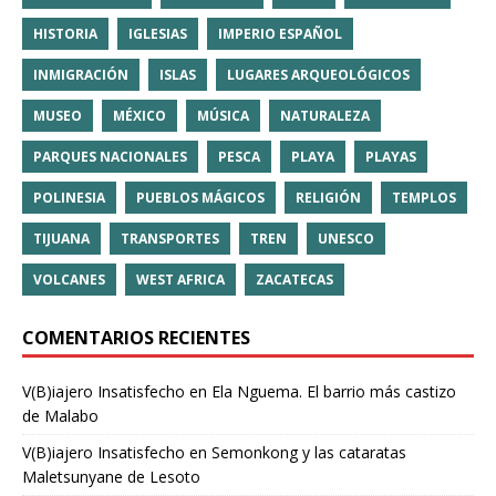
HISTORIA
IGLESIAS
IMPERIO ESPAÑOL
INMIGRACIÓN
ISLAS
LUGARES ARQUEOLÓGICOS
MUSEO
MÉXICO
MÚSICA
NATURALEZA
PARQUES NACIONALES
PESCA
PLAYA
PLAYAS
POLINESIA
PUEBLOS MÁGICOS
RELIGIÓN
TEMPLOS
TIJUANA
TRANSPORTES
TREN
UNESCO
VOLCANES
WEST AFRICA
ZACATECAS
COMENTARIOS RECIENTES
V(B)iajero Insatisfecho
en
Ela Nguema. El barrio más castizo
de Malabo
V(B)iajero Insatisfecho
en
Semonkong y las cataratas
Maletsunyane de Lesoto