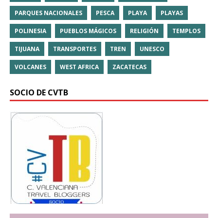
PARQUES NACIONALES
PESCA
PLAYA
PLAYAS
POLINESIA
PUEBLOS MÁGICOS
RELIGIÓN
TEMPLOS
TIJUANA
TRANSPORTES
TREN
UNESCO
VOLCANES
WEST AFRICA
ZACATECAS
SOCIO DE CVTB