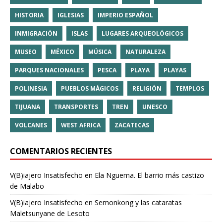
HISTORIA
IGLESIAS
IMPERIO ESPAÑOL
INMIGRACIÓN
ISLAS
LUGARES ARQUEOLÓGICOS
MUSEO
MÉXICO
MÚSICA
NATURALEZA
PARQUES NACIONALES
PESCA
PLAYA
PLAYAS
POLINESIA
PUEBLOS MÁGICOS
RELIGIÓN
TEMPLOS
TIJUANA
TRANSPORTES
TREN
UNESCO
VOLCANES
WEST AFRICA
ZACATECAS
COMENTARIOS RECIENTES
V(B)iajero Insatisfecho
en
Ela Nguema. El barrio más castizo
de Malabo
V(B)iajero Insatisfecho
en
Semonkong y las cataratas
Maletsunyane de Lesoto