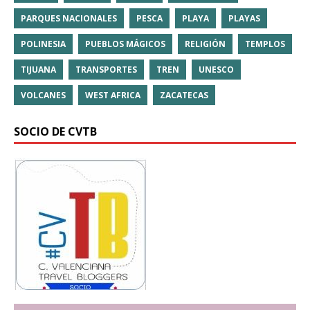
PARQUES NACIONALES
PESCA
PLAYA
PLAYAS
POLINESIA
PUEBLOS MÁGICOS
RELIGIÓN
TEMPLOS
TIJUANA
TRANSPORTES
TREN
UNESCO
VOLCANES
WEST AFRICA
ZACATECAS
SOCIO DE CVTB