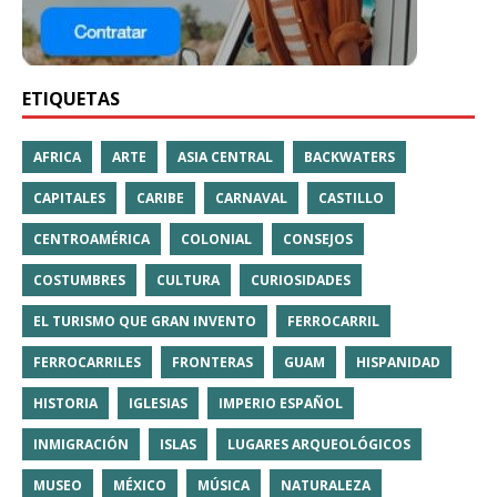
ETIQUETAS
AFRICA
ARTE
ASIA CENTRAL
BACKWATERS
CAPITALES
CARIBE
CARNAVAL
CASTILLO
CENTROAMÉRICA
COLONIAL
CONSEJOS
COSTUMBRES
CULTURA
CURIOSIDADES
EL TURISMO QUE GRAN INVENTO
FERROCARRIL
FERROCARRILES
FRONTERAS
GUAM
HISPANIDAD
HISTORIA
IGLESIAS
IMPERIO ESPAÑOL
INMIGRACIÓN
ISLAS
LUGARES ARQUEOLÓGICOS
MUSEO
MÉXICO
MÚSICA
NATURALEZA