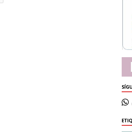
SÍG
ETI