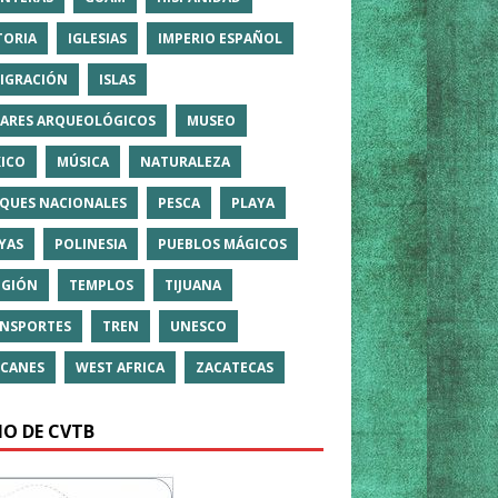
TORIA
IGLESIAS
IMPERIO ESPAÑOL
IGRACIÓN
ISLAS
ARES ARQUEOLÓGICOS
MUSEO
ICO
MÚSICA
NATURALEZA
QUES NACIONALES
PESCA
PLAYA
YAS
POLINESIA
PUEBLOS MÁGICOS
IGIÓN
TEMPLOS
TIJUANA
NSPORTES
TREN
UNESCO
CANES
WEST AFRICA
ZACATECAS
IO DE CVTB