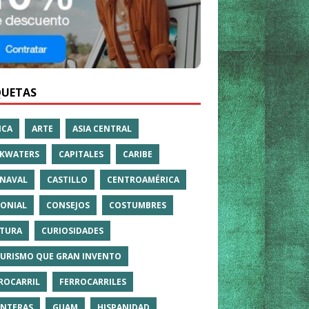
QUETAS
ICA
ARTE
ASIA CENTRAL
KWATERS
CAPITALES
CARIBE
NAVAL
CASTILLO
CENTROAMÉRICA
ONIAL
CONSEJOS
COSTUMBRES
TURA
CURIOSIDADES
TURISMO QUE GRAN INVENTO
ROCARRIL
FERROCARRILES
NTERAS
GUAM
HISPANIDAD