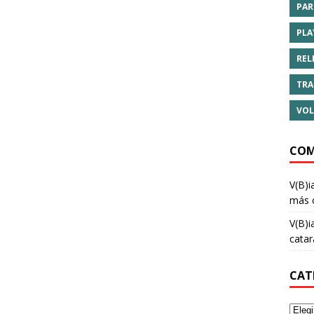
PAR
PLA
REL
TRA
VOL
COM
V(B)i
más 
V(B)i
cata
CAT