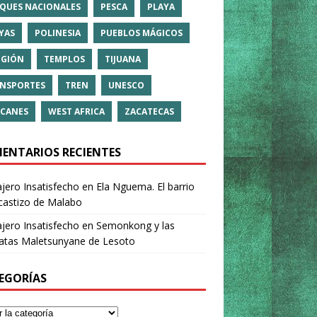
QUES NACIONALES
PESCA
PLAYA
YAS
POLINESIA
PUEBLOS MÁGICOS
IGIÓN
TEMPLOS
TIJUANA
NSPORTES
TREN
UNESCO
CANES
WEST AFRICA
ZACATECAS
ENTARIOS RECIENTES
ajero Insatisfecho
en
Ela Nguema. El barrio
castizo de Malabo
ajero Insatisfecho
en
Semonkong y las
ratas Maletsunyane de Lesoto
EGORÍAS