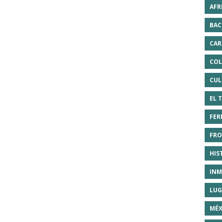
AFR
BAC
CAR
COL
CUL
EL 
FER
FRO
HIS
INM
LUG
MÉX