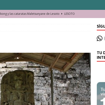
ong y las cataratas Maletsunyane de Lesoto
LESOTO
o de las Víctimas de la Represión Política en Shymkent, Kazajistán
SÍG
bian los lugares que visitamos o cambiamos nosotros?
TU 
La historia de la misteriosa avioneta de la playa
JAMAICA
INT
o moverse en Seychelles de manera sostenible
SEYCHELLES
n Manama. La capital de Baréin
BARÉIN
ma. El barrio más castizo de Malabo
GUINEA ECUATORIAL