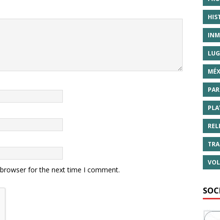
HIS
INM
LUG
MÉX
PAR
PLA
REL
TRA
VOL
 browser for the next time I comment.
SOC