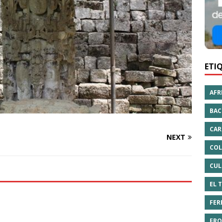
ETI
AFR
BAC
CAR
NEXT
COL
CUL
EL 
FER
FRO