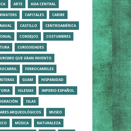
ICA
ARTE
ASIA CENTRAL
KWATERS
CAPITALES
CARIBE
NAVAL
CASTILLO
CENTROAMÉRICA
ONIAL
CONSEJOS
COSTUMBRES
TURA
CURIOSIDADES
TURISMO QUE GRAN INVENTO
ROCARRIL
FERROCARRILES
NTERAS
GUAM
HISPANIDAD
TORIA
IGLESIAS
IMPERIO ESPAÑOL
IGRACIÓN
ISLAS
ARES ARQUEOLÓGICOS
MUSEO
ICO
MÚSICA
NATURALEZA